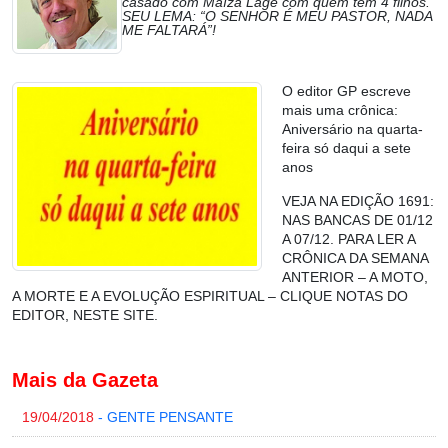
casado com Maíza Lage com quem tem 4 filhos.
SEU LEMA: “O SENHOR É MEU PASTOR, NADA
ME FALTARÁ”!
O editor GP escreve
mais uma crônica:
Aniversário na quarta-
feira só daqui a sete
anos
VEJA NA EDIÇÃO 1691:
NAS BANCAS DE 01/12
A 07/12. PARA LER A
CRÔNICA DA SEMANA
ANTERIOR – A MOTO,
A MORTE E A EVOLUÇÃO ESPIRITUAL – CLIQUE NOTAS DO
EDITOR, NESTE SITE.
Mais da Gazeta
19/04/2018
- GENTE PENSANTE