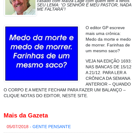
casado com Maíza Lage com quem tem 4 filhos.
SEU LEMA: “O SENHOR É MEU PASTOR, NADA
ME FALTARÁ”!
O editor GP escreve
mais uma crônica:
Medo da morte e medo
de morrer. Farinhas de
um mesmo saco?
VEJA NA EDIÇÃO 1693:
NAS BANCAS DE 15/12
A 21/12. PARA LER A
CRÔNICA DA SEMANA
ANTERIOR – QUANDO
O CORPO E A MENTE FECHAM PARA FAZER UM BALANÇO –
CLIQUE NOTAS DO EDITOR, NESTE SITE.
Mais da Gazeta
05/07/2018
- GENTE PENSANTE