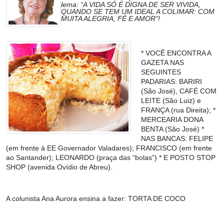
lema: “A VIDA SÓ É DIGNA DE SER VIVIDA,
QUANDO SE TEM UM IDEAL A COLIMAR: COM
MUITA ALEGRIA, FÉ E AMOR”!
* VOCÊ ENCONTRA A
GAZETA NAS
SEGUINTES
PADARIAS: BARIRI
(São José), CAFÉ COM
LEITE (São Luiz) e
FRANÇA (rua Direita); *
MERCEARIA DONA
BENTA (São José) *
NAS BANCAS: FELIPE
(em frente à EE Governador Valadares); FRANCISCO (em frente
ao Santander); LEONARDO (praça das “bolas”) * E POSTO STOP
SHOP (avenida Ovídio de Abreu).
A colunista Ana Aurora ensina a fazer:
TORTA DE COCO