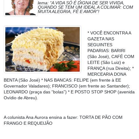
lema: “A VIDA SÓ É DIGNA DE SER VIVIDA,
QUANDO SE TEM UM IDEAL A COLIMAR: COM
MUITA ALEGRIA, FÉ E AMOR”!
* VOCÊ ENCONTRA A
GAZETA NAS
SEGUINTES
PADARIAS: BARIRI
(São José), CAFÉ COM
LEITE (São Luiz) e
FRANÇA (rua Direita); *
MERCEARIA DONA
BENTA (São José) * NAS BANCAS: FELIPE (em frente à EE
Governador Valadares); FRANCISCO (em frente ao Santander);
LEONARDO (praça das “bolas”) * E POSTO STOP SHOP (avenida
Ovídio de Abreu).
A colunista Ana Aurora ensina a fazer:
TORTA DE PÃO COM
FRANGO E REQUEIJÃO