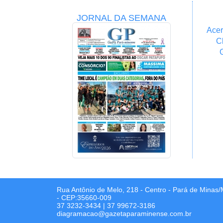
JORNAL DA SEMANA
Acer
C
Rua Antônio de Melo, 218 - Centro - Pará de Minas
- CEP:35660-009
37 3232-3434
|
37 99672-3186
diagramacao@gazetaparaminense.com.br