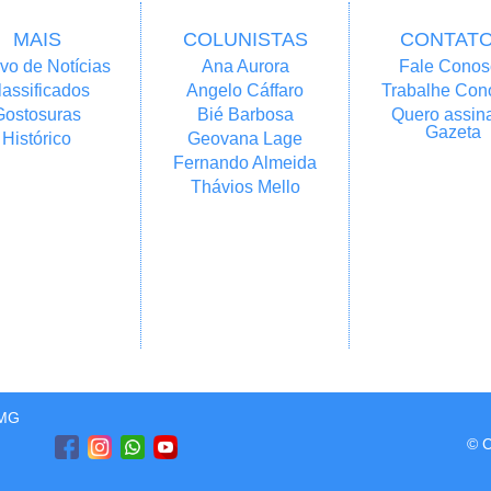
MAIS
COLUNISTAS
CONTAT
vo de Notícias
Ana Aurora
Fale Conos
lassificados
Angelo Cáffaro
Trabalhe Con
Gostosuras
Bié Barbosa
Quero assina
Gazeta
Histórico
Geovana Lage
Fernando Almeida
Thávios Mello
/MG
© C