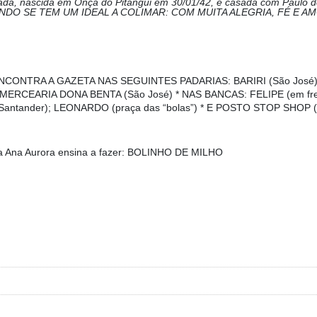
a, nascida em Onça do Pitangui em 30/01/42, é casada com Paulo de
ANDO SE TEM UM IDEAL A COLIMAR: COM MUITA ALEGRIA, FÉ E AM
NCONTRA A GAZETA NAS SEGUINTES PADARIAS: BARIRI (São José),
; * MERCEARIA DONA BENTA (São José) * NAS BANCAS: FELIPE (em fr
 Santander); LEONARDO (praça das “bolas”) * E POSTO STOP SHOP (a
ta Ana Aurora ensina a fazer:
BOLINHO DE MILHO