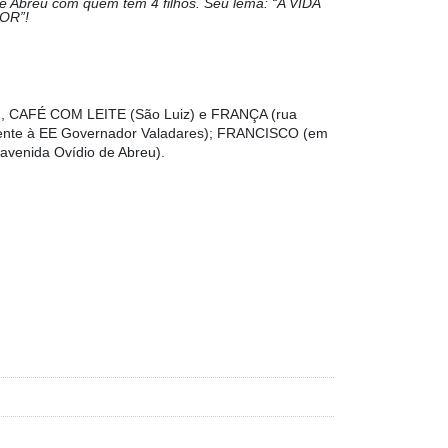
 Abreu com quem tem 4 filhos. Seu lema: “A VIDA
OR”!
 CAFÉ COM LEITE (São Luiz) e FRANÇA (rua
ente à EE Governador Valadares); FRANCISCO (em
venida Ovídio de Abreu).