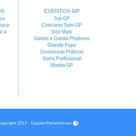
OS
EVENTOS GP
co
Top GP
osco
Concurso Selo GP
r a
Dez Mais
Garoto e Garota Phytness
Grande Papo
Gostosuras Práticas
Garra Profissional
Mostra GP
opyright 2012 - Gazeta Paraminense