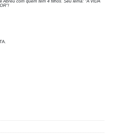
 Abreu com quem tem 4 filhos. Seu lema: “A VIDA
OR”!
ETA.