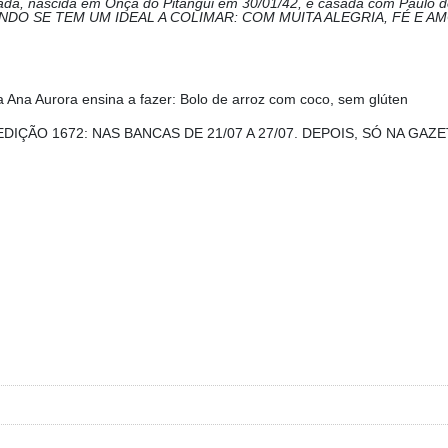
a, nascida em Onça do Pitangui em 30/01/42, é casada com Paulo de
ANDO SE TEM UM IDEAL A COLIMAR: COM MUITA ALEGRIA, FÉ E AM
ta Ana Aurora ensina a fazer: Bolo de arroz com coco, sem glúten
EDIÇÃO 1672: NAS BANCAS DE 21/07 A 27/07. DEPOIS, SÓ NA GAZ