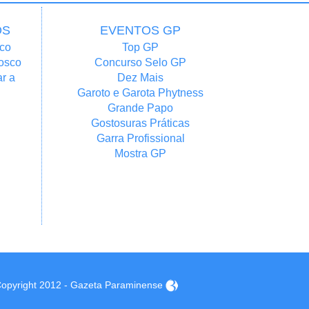
OS
EVENTOS GP
co
Top GP
osco
Concurso Selo GP
r a
Dez Mais
Garoto e Garota Phytness
Grande Papo
Gostosuras Práticas
Garra Profissional
Mostra GP
opyright 2012 - Gazeta Paraminense