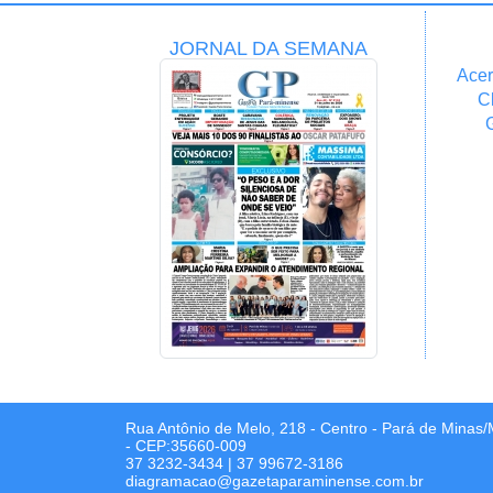
JORNAL DA SEMANA
Acer
C
Rua Antônio de Melo, 218 - Centro - Pará de Minas
- CEP:35660-009
37 3232-3434
|
37 99672-3186
diagramacao@gazetaparaminense.com.br