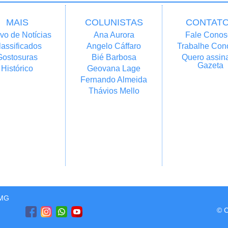
MAIS
COLUNISTAS
CONTAT
vo de Notícias
Ana Aurora
Fale Conos
lassificados
Angelo Cáffaro
Trabalhe Con
Gostosuras
Bié Barbosa
Quero assina
Gazeta
Histórico
Geovana Lage
Fernando Almeida
Thávios Mello
/MG
© C