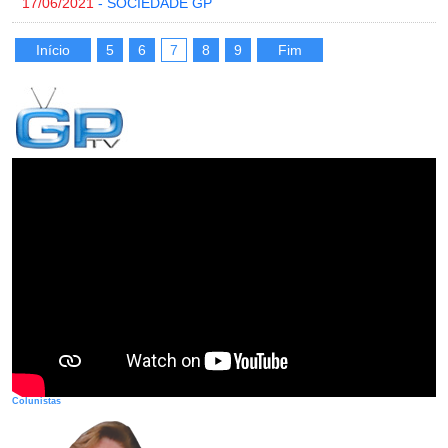
17/06/2021
- SOCIEDADE GP
Início
5
6
7
8
9
Fim
Colunistas