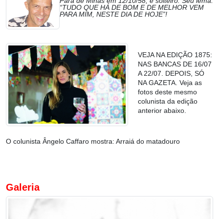
Pará de Minas em 12/10/58, é solteiro. Seu lema:
“TUDO QUE HÁ DE BOM E DE MELHOR VEM
PARA MIM, NESTE DIA DE HOJE”!
VEJA NA EDIÇÃO 1875:
NAS BANCAS DE 16/07
A 22/07. DEPOIS, SÓ
NA GAZETA. Veja as
fotos deste mesmo
colunista da edição
anterior abaixo.
O colunista Ângelo Caffaro mostra: Arraiá do matadouro
Galeria