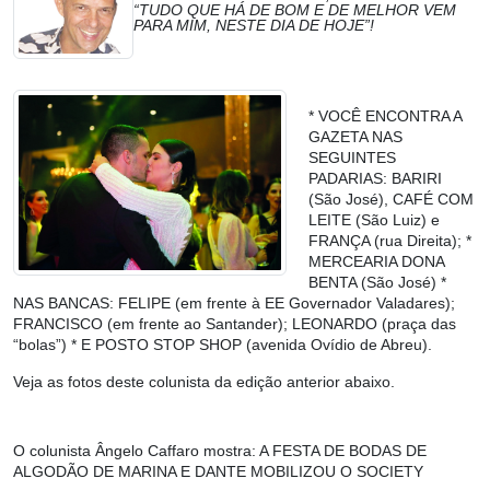
“TUDO QUE HÁ DE BOM E DE MELHOR VEM
PARA MIM, NESTE DIA DE HOJE”!
* VOCÊ ENCONTRA A
GAZETA NAS
SEGUINTES
PADARIAS: BARIRI
(São José), CAFÉ COM
LEITE (São Luiz) e
FRANÇA (rua Direita); *
MERCEARIA DONA
BENTA (São José) *
NAS BANCAS: FELIPE (em frente à EE Governador Valadares);
FRANCISCO (em frente ao Santander); LEONARDO (praça das
“bolas”) * E POSTO STOP SHOP (avenida Ovídio de Abreu).
Veja as fotos deste colunista da edição anterior abaixo.
O colunista Ângelo Caffaro mostra:
A FESTA DE BODAS DE
ALGODÃO DE MARINA E DANTE MOBILIZOU O SOCIETY