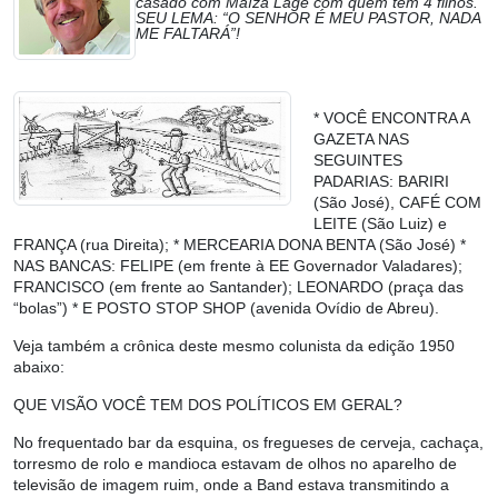
casado com Maíza Lage com quem tem 4 filhos.
SEU LEMA: “O SENHOR É MEU PASTOR, NADA
ME FALTARÁ”!
* VOCÊ ENCONTRA A
GAZETA NAS
SEGUINTES
PADARIAS: BARIRI
(São José), CAFÉ COM
LEITE (São Luiz) e
FRANÇA (rua Direita); * MERCEARIA DONA BENTA (São José) *
NAS BANCAS: FELIPE (em frente à EE Governador Valadares);
FRANCISCO (em frente ao Santander); LEONARDO (praça das
“bolas”) * E POSTO STOP SHOP (avenida Ovídio de Abreu).
Veja também a crônica deste mesmo colunista da edição 1950
abaixo:
QUE VISÃO VOCÊ TEM DOS POLÍTICOS EM GERAL?
No frequentado bar da esquina, os fregueses de cerveja, cachaça,
torresmo de rolo e mandioca estavam de olhos no aparelho de
televisão de imagem ruim, onde a Band estava transmitindo a