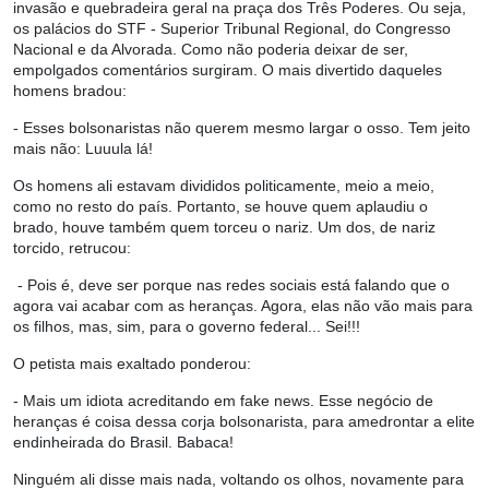
invasão e quebradeira geral na praça dos Três Poderes. Ou seja,
os palácios do STF - Superior Tribunal Regional, do Congresso
Nacional e da Alvorada. Como não poderia deixar de ser,
empolgados comentários surgiram. O mais divertido daqueles
homens bradou:
- Esses bolsonaristas não querem mesmo largar o osso. Tem jeito
mais não: Luuula lá!
Os homens ali estavam divididos politicamente, meio a meio,
como no resto do país. Portanto, se houve quem aplaudiu o
brado, houve também quem torceu o nariz. Um dos, de nariz
torcido, retrucou:
- Pois é, deve ser porque nas redes sociais está falando que o
agora vai acabar com as heranças. Agora, elas não vão mais para
os filhos, mas, sim, para o governo federal... Sei!!!
O petista mais exaltado ponderou:
- Mais um idiota acreditando em fake news. Esse negócio de
heranças é coisa dessa corja bolsonarista, para amedrontar a elite
endinheirada do Brasil. Babaca!
Ninguém ali disse mais nada, voltando os olhos, novamente para