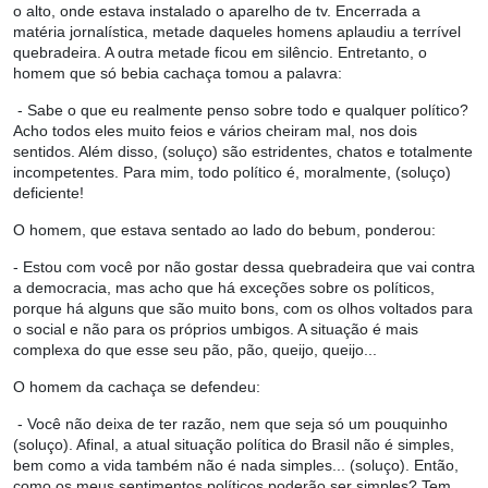
o alto, onde estava instalado o aparelho de tv. Encerrada a
matéria jornalística, metade daqueles homens aplaudiu a terrível
quebradeira. A outra metade ficou em silêncio. Entretanto, o
homem que só bebia cachaça tomou a palavra:
- Sabe o que eu realmente penso sobre todo e qualquer político?
Acho todos eles muito feios e vários cheiram mal, nos dois
sentidos. Além disso, (soluço) são estridentes, chatos e totalmente
incompetentes. Para mim, todo político é, moralmente, (soluço)
deficiente!
O homem, que estava sentado ao lado do bebum, ponderou:
- Estou com você por não gostar dessa quebradeira que vai contra
a democracia, mas acho que há exceções sobre os políticos,
porque há alguns que são muito bons, com os olhos voltados para
o social e não para os próprios umbigos. A situação é mais
complexa do que esse seu pão, pão, queijo, queijo...
O homem da cachaça se defendeu:
- Você não deixa de ter razão, nem que seja só um pouquinho
(soluço). Afinal, a atual situação política do Brasil não é simples,
bem como a vida também não é nada simples... (soluço). Então,
como os meus sentimentos políticos poderão ser simples? Tem