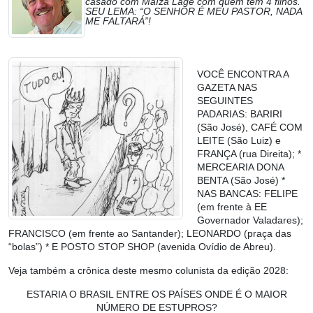
casado com Maíza Lage com quem tem 4 filhos.
SEU LEMA: “O SENHOR É MEU PASTOR, NADA
ME FALTARÁ”!
VOCÊ ENCONTRA A
GAZETA NAS
SEGUINTES
PADARIAS: BARIRI
(São José), CAFÉ COM
LEITE (São Luiz) e
FRANÇA (rua Direita); *
MERCEARIA DONA
BENTA (São José) *
NAS BANCAS: FELIPE
(em frente à EE
Governador Valadares);
FRANCISCO (em frente ao Santander); LEONARDO (praça das
“bolas”) * E POSTO STOP SHOP (avenida Ovídio de Abreu).
Veja também a crônica deste mesmo colunista da edição 2028:
ESTARIA O BRASIL ENTRE OS PAÍSES ONDE É O MAIOR
NÚMERO DE ESTUPROS?