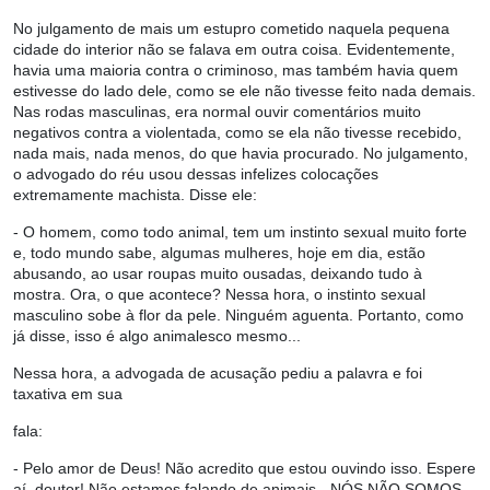
No julgamento de mais um estupro cometido naquela pequena
cidade do interior não se falava em outra coisa. Evidentemente,
havia uma maioria contra o criminoso, mas também havia quem
estivesse do lado dele, como se ele não tivesse feito nada demais.
Nas rodas masculinas, era normal ouvir comentários muito
negativos contra a violentada, como se ela não tivesse recebido,
nada mais, nada menos, do que havia procurado. No julgamento,
o advogado do réu usou dessas infelizes colocações
extremamente machista. Disse ele:
- O homem, como todo animal, tem um instinto sexual muito forte
e, todo mundo sabe, algumas mulheres, hoje em dia, estão
abusando, ao usar roupas muito ousadas, deixando tudo à
mostra. Ora, o que acontece? Nessa hora, o instinto sexual
masculino sobe à flor da pele. Ninguém aguenta. Portanto, como
já disse, isso é algo animalesco mesmo...
Nessa hora, a advogada de acusação pediu a palavra e foi
taxativa em sua
fala:
- Pelo amor de Deus! Não acredito que estou ouvindo isso. Espere
aí, doutor! Não estamos falando de animais - NÓS NÃO SOMOS