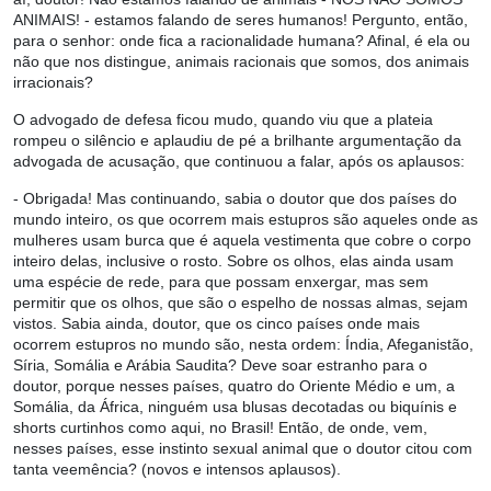
ANIMAIS! - estamos falando de seres humanos! Pergunto, então,
para o senhor: onde fica a racionalidade humana? Afinal, é ela ou
não que nos distingue, animais racionais que somos, dos animais
irracionais?
O advogado de defesa ficou mudo, quando viu que a plateia
rompeu o silêncio e aplaudiu de pé a brilhante argumentação da
advogada de acusação, que continuou a falar, após os aplausos:
- Obrigada! Mas continuando, sabia o doutor que dos países do
mundo inteiro, os que ocorrem mais estupros são aqueles onde as
mulheres usam burca que é aquela vestimenta que cobre o corpo
inteiro delas, inclusive o rosto. Sobre os olhos, elas ainda usam
uma espécie de rede, para que possam enxergar, mas sem
permitir que os olhos, que são o espelho de nossas almas, sejam
vistos. Sabia ainda, doutor, que os cinco países onde mais
ocorrem estupros no mundo são, nesta ordem: Índia, Afeganistão,
Síria, Somália e Arábia Saudita? Deve soar estranho para o
doutor, porque nesses países, quatro do Oriente Médio e um, a
Somália, da África, ninguém usa blusas decotadas ou biquínis e
shorts curtinhos como aqui, no Brasil! Então, de onde, vem,
nesses países, esse instinto sexual animal que o doutor citou com
tanta veemência? (novos e intensos aplausos).