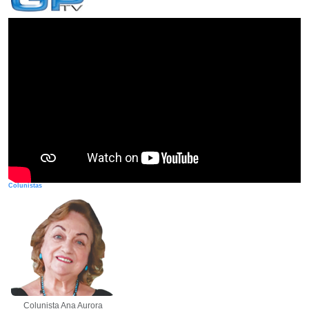
Colunistas
Colunista Ana Aurora