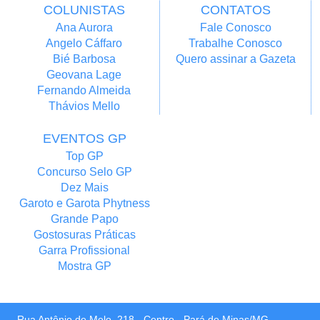
COLUNISTAS
CONTATOS
Ana Aurora
Fale Conosco
Angelo Cáffaro
Trabalhe Conosco
Bié Barbosa
Quero assinar a Gazeta
Geovana Lage
Fernando Almeida
Thávios Mello
EVENTOS GP
Top GP
Concurso Selo GP
Dez Mais
Garoto e Garota Phytness
Grande Papo
Gostosuras Práticas
Garra Profissional
Mostra GP
Rua Antônio de Melo, 218 - Centro - Pará de Minas/MG -