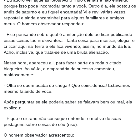
- Eu adoro ver aquelas fotos! Acho lindo demais e não entendo
porque isso pode incomodar tanto a você. Outro dia, ele postou os
anéis de saturno e eu fiquei encantada! Vi e revi várias vezes,
repostei e ainda encaminhei para alguns familiares e amigos
meus. O homem observador respondeu:
- Fico pensando sobre qual é a intenção dele ao ficar publicando
essas coisas tão irrelevantes... Tanta coisa para mostrar, elogiar e
criticar aqui na Terra e ele fica vivendo, assim, no mundo da lua.
Acho, inclusive, que trata-se de uma bruta alienação.
Nessa hora, apareceu ali, para fazer parte da roda o citado
blogueiro. Ao vê-lo, a empresária de sucesso comentou,
maldosamente:
- Olha só quem acaba de chegar! Que coincidência! Estávamos
mesmo falando de você.
Após perguntar se ele poderia saber se falavam bem ou mal, ela
explicou:
- É que o cicrano não consegue entender o motivo de suas
postagens sobre coisas do céu (riso).
O homem observador acrescentou: