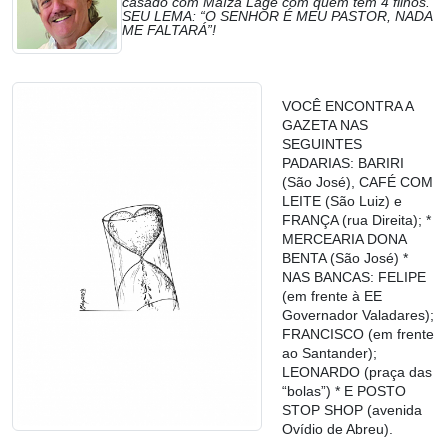
casado com Maíza Lage com quem tem 4 filhos.
SEU LEMA: “O SENHOR É MEU PASTOR, NADA
ME FALTARÁ”!
VOCÊ ENCONTRA A
GAZETA NAS
SEGUINTES
PADARIAS: BARIRI
(São José), CAFÉ COM
LEITE (São Luiz) e
FRANÇA (rua Direita); *
MERCEARIA DONA
BENTA (São José) *
NAS BANCAS: FELIPE
(em frente à EE
Governador Valadares);
FRANCISCO (em frente
ao Santander);
LEONARDO (praça das
“bolas”) * E POSTO
STOP SHOP (avenida
Ovídio de Abreu).