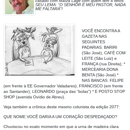
casado com Maíza Lage com quem tem 4 filhos.
SEU LEMA: “O SENHOR É MEU PASTOR, NADA
ME FALTARÁ”!
VOCÊ ENCONTRA A
GAZETA NAS
SEGUINTES
PADARIAS: BARIRI
(São José), CAFÉ COM
LEITE (São Luiz) e
FRANÇA (rua Direita); *
MERCEARIA DONA
BENTA (São José) *
NAS BANCAS: FELIPE
(em frente à EE Governador Valadares); FRANCISCO (em frente
ao Santander); LEONARDO (praça das “bolas”) * E POSTO STOP
SHOP (avenida Ovídio de Abreu).
Veja também a crônica deste mesmo colunista da edição 2077:
QUE NOME VOCÊ DARIA A UM CORAÇÃO DESPEDAÇADO?
Chuviscou no exato momento em que a urna de madeira clara