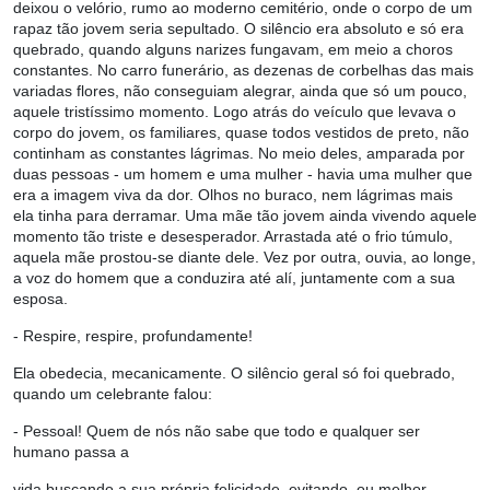
deixou o velório, rumo ao moderno cemitério, onde o corpo de um
rapaz tão jovem seria sepultado. O silêncio era absoluto e só era
quebrado, quando alguns narizes fungavam, em meio a choros
constantes. No carro funerário, as dezenas de corbelhas das mais
variadas flores, não conseguiam alegrar, ainda que só um pouco,
aquele tristíssimo momento. Logo atrás do veículo que levava o
corpo do jovem, os familiares, quase todos vestidos de preto, não
continham as constantes lágrimas. No meio deles, amparada por
duas pessoas - um homem e uma mulher - havia uma mulher que
era a imagem viva da dor. Olhos no buraco, nem lágrimas mais
ela tinha para derramar. Uma mãe tão jovem ainda vivendo aquele
momento tão triste e desesperador. Arrastada até o frio túmulo,
aquela mãe prostou-se diante dele. Vez por outra, ouvia, ao longe,
a voz do homem que a conduzira até alí, juntamente com a sua
esposa.
- Respire, respire, profundamente!
Ela obedecia, mecanicamente. O silêncio geral só foi quebrado,
quando um celebrante falou:
- Pessoal! Quem de nós não sabe que todo e qualquer ser
humano passa a
vida buscando a sua própria felicidade, evitando, ou melhor,