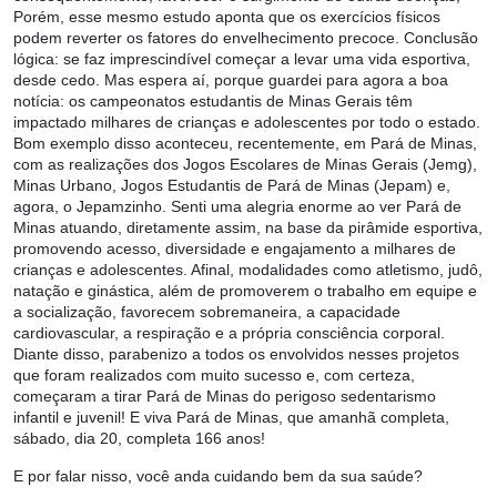
Porém, esse mesmo estudo aponta que os exercícios físicos
podem reverter os fatores do envelhecimento precoce. Conclusão
lógica: se faz imprescindível começar a levar uma vida esportiva,
desde cedo. Mas espera aí, porque guardei para agora a boa
notícia: os campeonatos estudantis de Minas Gerais têm
impactado milhares de crianças e adolescentes por todo o estado.
Bom exemplo disso aconteceu, recentemente, em Pará de Minas,
com as realizações dos Jogos Escolares de Minas Gerais (Jemg),
Minas Urbano, Jogos Estudantis de Pará de Minas (Jepam) e,
agora, o Jepamzinho. Senti uma alegria enorme ao ver Pará de
Minas atuando, diretamente assim, na base da pirâmide esportiva,
promovendo acesso, diversidade e engajamento a milhares de
crianças e adolescentes. Afinal, modalidades como atletismo, judô,
natação e ginástica, além de promoverem o trabalho em equipe e
a socialização, favorecem sobremaneira, a capacidade
cardiovascular, a respiração e a própria consciência corporal.
Diante disso, parabenizo a todos os envolvidos nesses projetos
que foram realizados com muito sucesso e, com certeza,
começaram a tirar Pará de Minas do perigoso sedentarismo
infantil e juvenil! E viva Pará de Minas, que amanhã completa,
sábado, dia 20, completa 166 anos!
E por falar nisso, você anda cuidando bem da sua saúde?