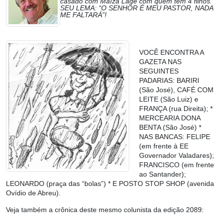
casado com Maíza Lage com quem tem 4 filhos.
SEU LEMA: “O SENHOR É MEU PASTOR, NADA
ME FALTARÁ”!
VOCÊ ENCONTRA A
GAZETA NAS
SEGUINTES
PADARIAS: BARIRI
(São José), CAFÉ COM
LEITE (São Luiz) e
FRANÇA (rua Direita); *
MERCEARIA DONA
BENTA (São José) *
NAS BANCAS: FELIPE
(em frente à EE
Governador Valadares);
FRANCISCO (em frente
ao Santander);
LEONARDO (praça das “bolas”) * E POSTO STOP SHOP (avenida
Ovídio de Abreu).
Veja também a crônica deste mesmo colunista da edição 2089: