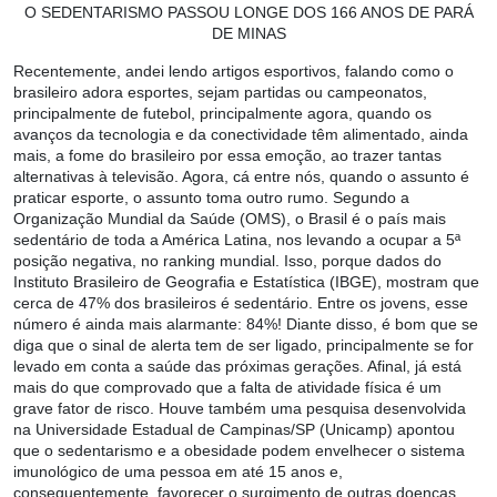
O SEDENTARISMO PASSOU LONGE DOS
166 ANOS DE PARÁ
DE MINAS
Recentemente, andei lendo artigos esportivos, falando como o
brasileiro adora esportes, sejam partidas ou campeonatos,
principalmente de futebol, principalmente agora, quando os
avanços da tecnologia e da conectividade têm alimentado, ainda
mais, a fome do brasileiro por essa emoção, ao trazer tantas
alternativas à televisão. Agora, cá entre nós, quando o assunto é
praticar esporte, o assunto toma outro rumo. Segundo a
Organização Mundial da Saúde (OMS), o Brasil é o país mais
sedentário de toda a América Latina, nos levando a ocupar a 5ª
posição negativa, no ranking mundial. Isso, porque dados do
Instituto Brasileiro de Geografia e Estatística (IBGE), mostram que
cerca de 47% dos brasileiros é sedentário. Entre os jovens, esse
número é ainda mais alarmante: 84%! Diante disso, é bom que se
diga que o sinal de alerta tem de ser ligado, principalmente se for
levado em conta a saúde das próximas gerações. Afinal, já está
mais do que comprovado que a falta de atividade física é um
grave fator de risco. Houve também uma pesquisa desenvolvida
na Universidade Estadual de Campinas/SP (Unicamp) apontou
que o sedentarismo e a obesidade podem envelhecer o sistema
imunológico de uma pessoa em até 15 anos e,
consequentemente, favorecer o surgimento de outras doenças,