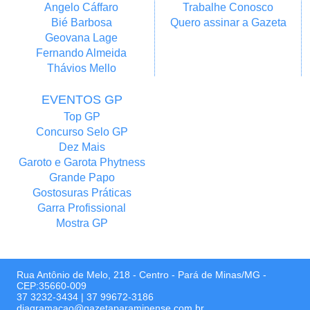
Angelo Cáffaro
Trabalhe Conosco
Bié Barbosa
Quero assinar a Gazeta
Geovana Lage
Fernando Almeida
Thávios Mello
EVENTOS GP
Top GP
Concurso Selo GP
Dez Mais
Garoto e Garota Phytness
Grande Papo
Gostosuras Práticas
Garra Profissional
Mostra GP
Rua Antônio de Melo, 218 - Centro - Pará de Minas/MG -
CEP:35660-009
37 3232-3434
|
37 99672-3186
diagramacao@gazetaparaminense.com.br