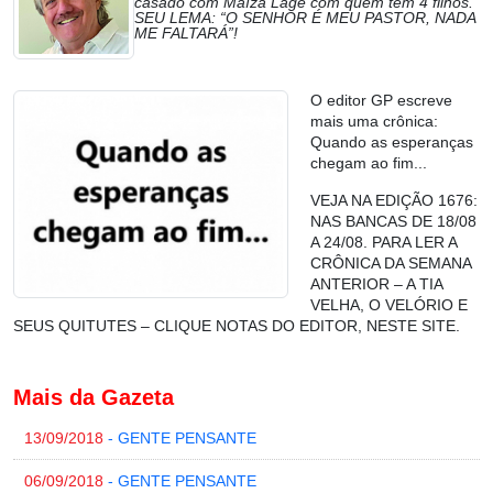
casado com Maíza Lage com quem tem 4 filhos.
SEU LEMA: “O SENHOR É MEU PASTOR, NADA
ME FALTARÁ”!
O editor GP escreve
mais uma crônica:
Quando as esperanças
chegam ao fim...
VEJA NA EDIÇÃO 1676:
NAS BANCAS DE 18/08
A 24/08. PARA LER A
CRÔNICA DA SEMANA
ANTERIOR – A TIA
VELHA, O VELÓRIO E
SEUS QUITUTES – CLIQUE NOTAS DO EDITOR, NESTE SITE.
Mais da Gazeta
13/09/2018
- GENTE PENSANTE
06/09/2018
- GENTE PENSANTE