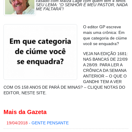
casado com Maíza Lage com quem tem 4 filhos.
SEU LEMA: “O SENHOR É MEU PASTOR, NADA
ME FALTARÁ”!
O editor GP escreve
mais uma crônica: Em
que categoria de ciúme
você se enquadra?
VEJA NA EDIÇÃO 1681:
NAS BANCAS DE 22/09
A 28/09. PARA LER A
CRÔNICA DA SEMANA
ANTERIOR – O QUE O
GANDHI TEM A VER
COM OS 158 ANOS DE PARÁ DE MINAS? – CLIQUE NOTAS DO
EDITOR, NESTE SITE.
Mais da Gazeta
19/04/2018
- GENTE PENSANTE