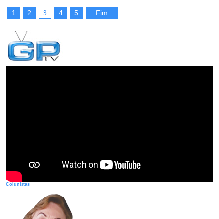
1
2
3
4
5
Fim
Colunistas