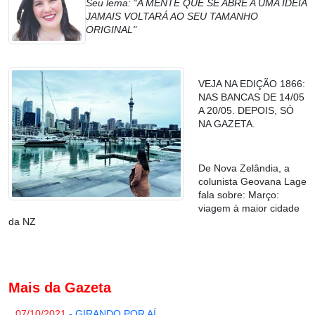
Seu lema: “A MENTE QUE SE ABRE A UMA IDEIA
JAMAIS VOLTARÁ AO SEU TAMANHO
ORIGINAL"
VEJA NA EDIÇÃO 1866:
NAS BANCAS DE 14/05
A 20/05. DEPOIS, SÓ
NA GAZETA.
De Nova Zelândia, a
colunista Geovana Lage
fala sobre: Março:
viagem à maior cidade
da NZ
Mais da Gazeta
07/10/2021
- GIRANDO POR AÍ