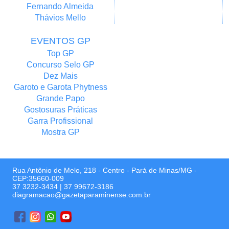
Fernando Almeida
Thávios Mello
EVENTOS GP
Top GP
Concurso Selo GP
Dez Mais
Garoto e Garota Phytness
Grande Papo
Gostosuras Práticas
Garra Profissional
Mostra GP
Rua Antônio de Melo, 218 - Centro - Pará de Minas/MG -
CEP:35660-009
37 3232-3434
|
37 99672-3186
diagramacao@gazetaparaminense.com.br