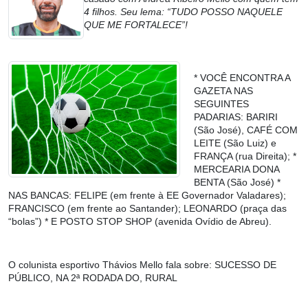
4 filhos. Seu lema: “TUDO POSSO NAQUELE
QUE ME FORTALECE”!
* VOCÊ ENCONTRA A
GAZETA NAS
SEGUINTES
PADARIAS: BARIRI
(São José), CAFÉ COM
LEITE (São Luiz) e
FRANÇA (rua Direita); *
MERCEARIA DONA
BENTA (São José) *
NAS BANCAS: FELIPE (em frente à EE Governador Valadares);
FRANCISCO (em frente ao Santander); LEONARDO (praça das
“bolas”) * E POSTO STOP SHOP (avenida Ovídio de Abreu).
O colunista esportivo Thávios Mello fala sobre
: SUCESSO DE
PÚBLICO, NA 2ª RODADA DO, RURAL