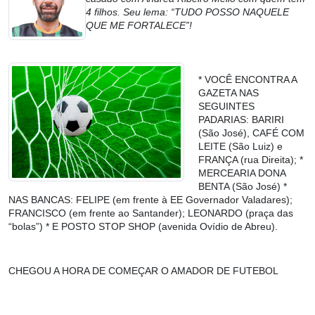
4 filhos. Seu lema: “TUDO POSSO NAQUELE
QUE ME FORTALECE”!
* VOCÊ ENCONTRA A
GAZETA NAS
SEGUINTES
PADARIAS: BARIRI
(São José), CAFÉ COM
LEITE (São Luiz) e
FRANÇA (rua Direita); *
MERCEARIA DONA
BENTA (São José) *
NAS BANCAS: FELIPE (em frente à EE Governador Valadares);
FRANCISCO (em frente ao Santander); LEONARDO (praça das
“bolas”) * E POSTO STOP SHOP (avenida Ovídio de Abreu).
CHEGOU A HORA DE COMEÇAR O AMADOR DE FUTEBOL