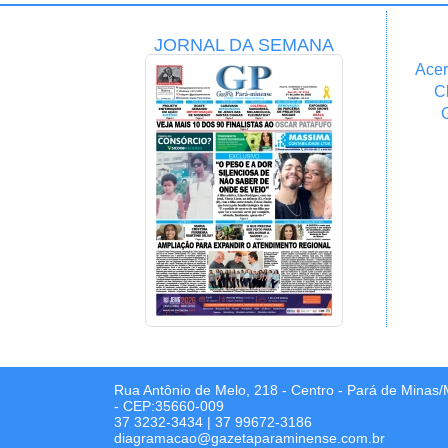
JORNAL DA SEMANA
Acer
C
Rua Antônio de Melo, 218 - Centro - Pará de Minas
- CEP:35660-009
37 3232-3434
|
37 99672-3186
diagramacao@gazetaparaminense.com.br