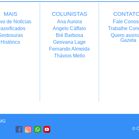
MAIS
COLUNISTAS
CONTAT
vo de Notícias
Ana Aurora
Fale Conos
lassificados
Angelo Cáffaro
Trabalhe Con
Gostosuras
Bié Barbosa
Quero assina
Gazeta
Histórico
Geovana Lage
Fernando Almeida
Thávios Mello
/MG
© C