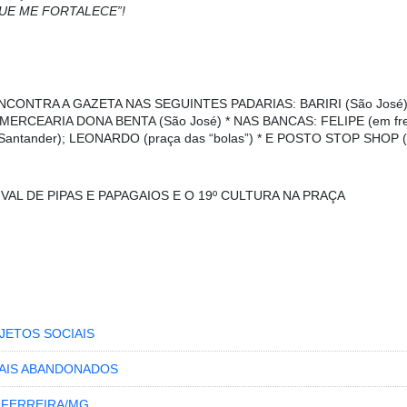
UE ME FORTALECE”!
NCONTRA A GAZETA NAS SEGUINTES PADARIAS: BARIRI (São José),
; * MERCEARIA DONA BENTA (São José) * NAS BANCAS: FELIPE (em fr
 Santander); LEONARDO (praça das “bolas”) * E POSTO STOP SHOP (a
IVAL DE PIPAS E PAPAGAIOS E O 19º CULTURA NA PRAÇA
JETOS SOCIAIS
MAIS ABANDONADOS
 FERREIRA/MG