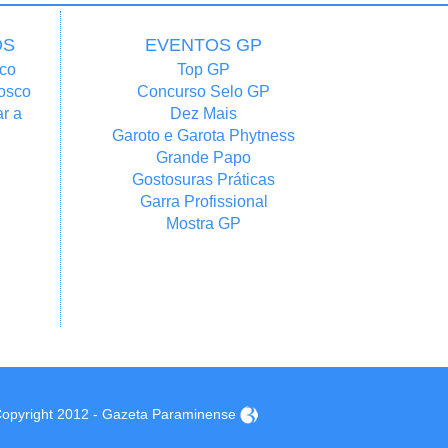
OS
EVENTOS GP
co
Top GP
osco
Concurso Selo GP
r a
Dez Mais
Garoto e Garota Phytness
Grande Papo
Gostosuras Práticas
Garra Profissional
Mostra GP
opyright 2012 - Gazeta Paraminense