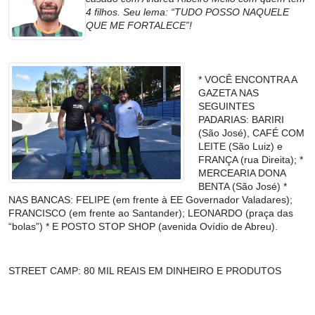
4 filhos. Seu lema: “TUDO POSSO NAQUELE
QUE ME FORTALECE”!
* VOCÊ ENCONTRA A
GAZETA NAS
SEGUINTES
PADARIAS: BARIRI
(São José), CAFÉ COM
LEITE (São Luiz) e
FRANÇA (rua Direita); *
MERCEARIA DONA
BENTA (São José) *
NAS BANCAS: FELIPE (em frente à EE Governador Valadares);
FRANCISCO (em frente ao Santander); LEONARDO (praça das
“bolas”) * E POSTO STOP SHOP (avenida Ovídio de Abreu).
STREET CAMP: 80 MIL REAIS EM DINHEIRO E PRODUTOS