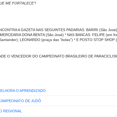
UE ME FORTALECE”!
NCONTRA A GAZETA NAS SEGUINTES PADARIAS: BARIRI (São José),
; * MERCEARIA DONA BENTA (São José) * NAS BANCAS: FELIPE (em fr
 Santander); LEONARDO (praça das “bolas”) * E POSTO STOP SHOP (a
DADE O VENCEDOR DO CAMPEONATO BRASILEIRO DE PARACICLIS
MELHORA O APRENDIZADO
 CAMPEONATO DE JUDÔ
O REGIONAL