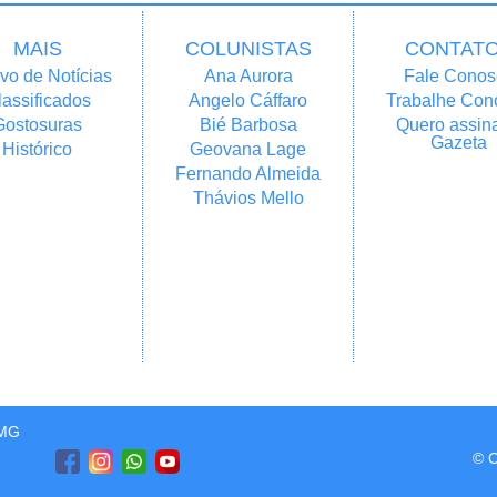
MAIS
COLUNISTAS
CONTAT
vo de Notícias
Ana Aurora
Fale Conos
lassificados
Angelo Cáffaro
Trabalhe Con
Gostosuras
Bié Barbosa
Quero assina
Gazeta
Histórico
Geovana Lage
Fernando Almeida
Thávios Mello
/MG
© C