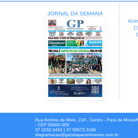
JORNAL DA SEMANA
Acer
C
Rua Antônio de Melo, 218 - Centro - Pará de Minas
- CEP:35660-009
37 3232-3434
|
37 99672-3186
diagramacao@gazetaparaminense.com.br