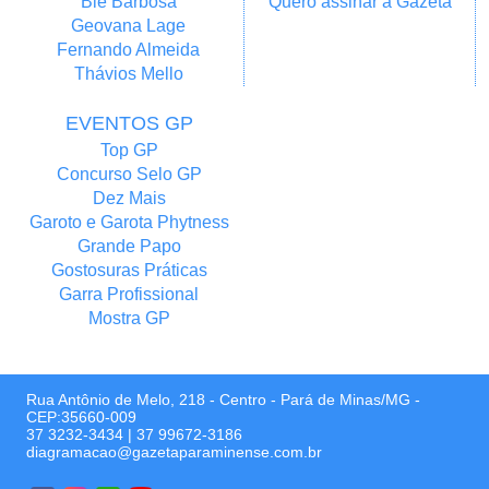
Bié Barbosa
Quero assinar a Gazeta
Geovana Lage
Fernando Almeida
Thávios Mello
EVENTOS GP
Top GP
Concurso Selo GP
Dez Mais
Garoto e Garota Phytness
Grande Papo
Gostosuras Práticas
Garra Profissional
Mostra GP
Rua Antônio de Melo, 218 - Centro - Pará de Minas/MG -
CEP:35660-009
37 3232-3434
|
37 99672-3186
diagramacao@gazetaparaminense.com.br