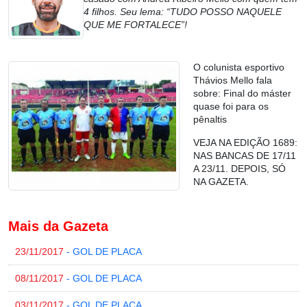
4 filhos. Seu lema: “TUDO POSSO NAQUELE
QUE ME FORTALECE”!
O colunista esportivo
Thávios Mello fala
sobre: Final do máster
quase foi para os
pênaltis
VEJA NA EDIÇÃO 1689:
NAS BANCAS DE 17/11
A 23/11. DEPOIS, SÓ
NA GAZETA.
Mais da Gazeta
23/11/2017
- GOL DE PLACA
08/11/2017
- GOL DE PLACA
03/11/2017
- GOL DE PLACA