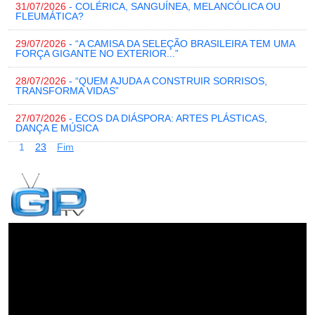
31/07/2026
- COLÉRICA, SANGUÍNEA, MELANCÓLICA OU
FLEUMÁTICA?
29/07/2026
- “A CAMISA DA SELEÇÃO BRASILEIRA TEM UMA
FORÇA GIGANTE NO EXTERIOR...”
28/07/2026
- “QUEM AJUDA A CONSTRUIR SORRISOS,
TRANSFORMA VIDAS”
27/07/2026
- ECOS DA DIÁSPORA: ARTES PLÁSTICAS,
DANÇA E MÚSICA
1
2
3
Fim