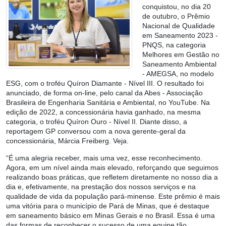
conquistou, no dia 20
de outubro, o Prêmio
Nacional de Qualidade
em Saneamento 2023 -
PNQS, na categoria
Melhores em Gestão no
Saneamento Ambiental
- AMEGSA, no modelo
ESG, com o troféu Quíron Diamante - Nível III. O resultado foi
anunciado, de forma on-line, pelo canal da Abes - Associação
Brasileira de Engenharia Sanitária e Ambiental, no YouTube. Na
edição de 2022, a concessionária havia ganhado, na mesma
categoria, o troféu Quíron Ouro - Nível II. Diante disso, a
reportagem GP conversou com a nova gerente-geral da
concessionária, Márcia Freiberg. Veja.
“É uma alegria receber, mais uma vez, esse reconhecimento.
Agora, em um nível ainda mais elevado, reforçando que seguimos
realizando boas práticas, que refletem diretamente no nosso dia a
dia e, efetivamente, na prestação dos nossos serviços e na
qualidade de vida da população pará-minense. Este prêmio é mais
uma vitória para o município de Pará de Minas, que é destaque
em saneamento básico em Minas Gerais e no Brasil. Essa é uma
das formas de reconhecer o sucesso de uma equipe tão