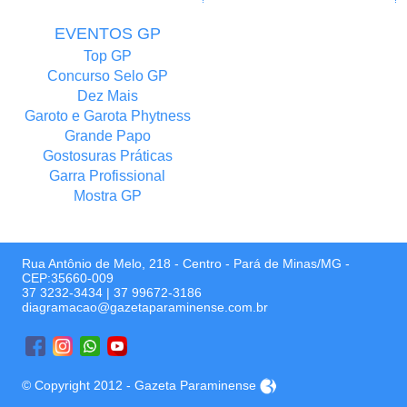
EVENTOS GP
Top GP
Concurso Selo GP
Dez Mais
Garoto e Garota Phytness
Grande Papo
Gostosuras Práticas
Garra Profissional
Mostra GP
Rua Antônio de Melo, 218 - Centro - Pará de Minas/MG -
CEP:35660-009
37 3232-3434
|
37 99672-3186
diagramacao@gazetaparaminense.com.br
© Copyright 2012 - Gazeta Paraminense