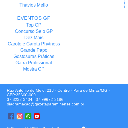
Thávios Mello
EVENTOS GP
Top GP
Concurso Selo GP
Dez Mais
Garoto e Garota Phytness
Grande Papo
Gostosuras Práticas
Garra Profissional
Mostra GP
Rua Antônio de Melo, 218 - Centro - Pará de Minas/MG -
CEP:35660-009
37 3232-3434
|
37 99672-3186
diagramacao@gazetaparaminense.com.br