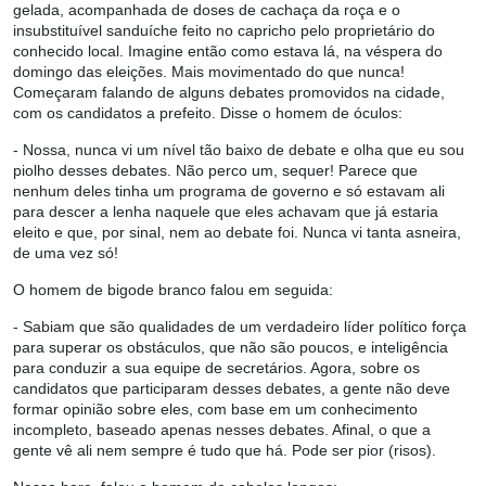
gelada, acompanhada de doses de cachaça da roça e o
insubstituível sanduíche feito no capricho pelo proprietário do
conhecido local. Imagine então como estava lá, na véspera do
domingo das eleições. Mais movimentado do que nunca!
Começaram falando de alguns debates promovidos na cidade,
com os candidatos a prefeito. Disse o homem de óculos:
- Nossa, nunca vi um nível tão baixo de debate e olha que eu sou
piolho desses debates. Não perco um, sequer! Parece que
nenhum deles tinha um programa de governo e só estavam ali
para descer a lenha naquele que eles achavam que já estaria
eleito e que, por sinal, nem ao debate foi. Nunca vi tanta asneira,
de uma vez só!
O homem de bigode branco falou em seguida:
- Sabiam que são qualidades de um verdadeiro líder político força
para superar os obstáculos, que não são poucos, e inteligência
para conduzir a sua equipe de secretários. Agora, sobre os
candidatos que participaram desses debates, a gente não deve
formar opinião sobre eles, com base em um conhecimento
incompleto, baseado apenas nesses debates. Afinal, o que a
gente vê ali nem sempre é tudo que há. Pode ser pior (risos).