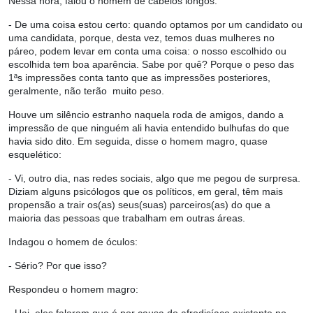
Nessa hora, falou o homem de cabelos longos:
- De uma coisa estou certo: quando optamos por um candidato ou
uma candidata, porque, desta vez, temos duas mulheres no
páreo, podem levar em conta uma coisa: o nosso escolhido ou
escolhida tem boa aparência. Sabe por quê? Porque o peso das
1ªs impressões conta tanto que as impressões posteriores,
geralmente, não terão muito peso.
Houve um silêncio estranho naquela roda de amigos, dando a
impressão de que ninguém ali havia entendido bulhufas do que
havia sido dito. Em seguida, disse o homem magro, quase
esquelético:
- Vi, outro dia, nas redes sociais, algo que me pegou de surpresa.
Diziam alguns psicólogos que os políticos, em geral, têm mais
propensão a trair os(as) seus(suas) parceiros(as) do que a
maioria das pessoas que trabalham em outras áreas.
Indagou o homem de óculos:
- Sério? Por que isso?
Respondeu o homem magro: