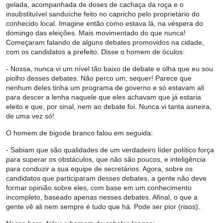
gelada, acompanhada de doses de cachaça da roça e o
insubstituível sanduíche feito no capricho pelo proprietário do
conhecido local. Imagine então como estava lá, na véspera do
domingo das eleições. Mais movimentado do que nunca!
Começaram falando de alguns debates promovidos na cidade,
com os candidatos a prefeito. Disse o homem de óculos:
- Nossa, nunca vi um nível tão baixo de debate e olha que eu sou
piolho desses debates. Não perco um, sequer! Parece que
nenhum deles tinha um programa de governo e só estavam ali
para descer a lenha naquele que eles achavam que já estaria
eleito e que, por sinal, nem ao debate foi. Nunca vi tanta asneira,
de uma vez só!
O homem de bigode branco falou em seguida:
- Sabiam que são qualidades de um verdadeiro líder político força
para superar os obstáculos, que não são poucos, e inteligência
para conduzir a sua equipe de secretários. Agora, sobre os
candidatos que participaram desses debates, a gente não deve
formar opinião sobre eles, com base em um conhecimento
incompleto, baseado apenas nesses debates. Afinal, o que a
gente vê ali nem sempre é tudo que há. Pode ser pior (risos).