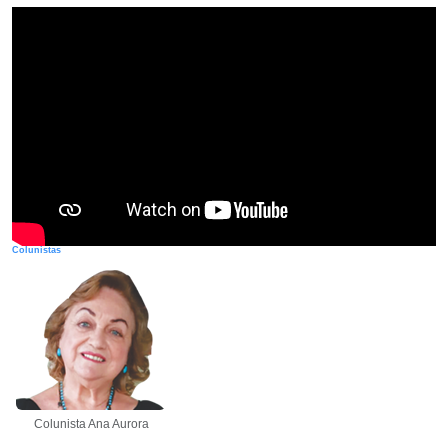
Colunistas
Colunista Ana Aurora