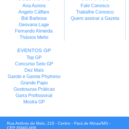
Ana Aurora
Fale Conosco
Angelo Cáffaro
Trabalhe Conosco
Bié Barbosa
Quero assinar a Gazeta
Geovana Lage
Fernando Almeida
Thávios Mello
EVENTOS GP
Top GP
Concurso Selo GP
Dez Mais
Garoto e Garota Phytness
Grande Papo
Gostosuras Práticas
Garra Profissional
Mostra GP
Rua Antônio de Melo, 218 - Centro - Pará de Minas/MG -
CEP:35660-009