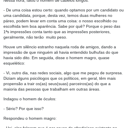
Nessa hora, falou o homem de cabelos longos:
- De uma coisa estou certo: quando optamos por um candidato ou
uma candidata, porque, desta vez, temos duas mulheres no
páreo, podem levar em conta uma coisa: o nosso escolhido ou
escolhida tem boa aparência. Sabe por quê? Porque o peso das
1ªs impressões conta tanto que as impressões posteriores,
geralmente, não terão muito peso.
Houve um silêncio estranho naquela roda de amigos, dando a
impressão de que ninguém ali havia entendido bulhufas do que
havia sido dito. Em seguida, disse o homem magro, quase
esquelético:
- Vi, outro dia, nas redes sociais, algo que me pegou de surpresa.
Diziam alguns psicólogos que os políticos, em geral, têm mais
propensão a trair os(as) seus(suas) parceiros(as) do que a
maioria das pessoas que trabalham em outras áreas.
Indagou o homem de óculos:
- Sério? Por que isso?
Respondeu o homem magro: