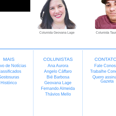
Colunista Geovana Lage
Colunista Tau
MAIS
COLUNISTAS
CONTAT
vo de Notícias
Ana Aurora
Fale Conos
lassificados
Angelo Cáffaro
Trabalhe Con
Gostosuras
Bié Barbosa
Quero assina
Gazeta
Histórico
Geovana Lage
Fernando Almeida
Thávios Mello