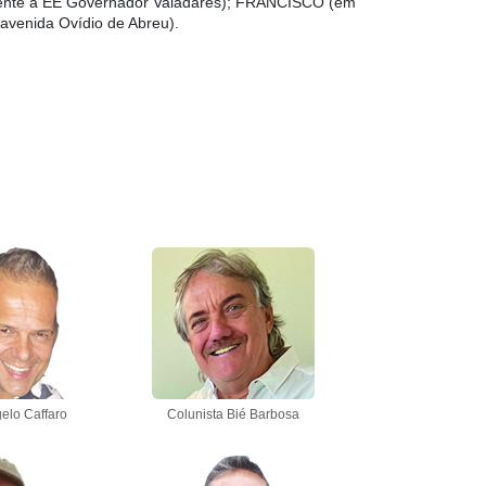
ente à EE Governador Valadares); FRANCISCO (em
venida Ovídio de Abreu).
elo Caffaro
Colunista Bié Barbosa