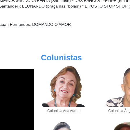
; * MERCEARIA DONA BENTA (São José) * NAS BANCAS: FELIPE (em fr
 Santander); LEONARDO (praça das “bolas”) * E POSTO STOP SHOP (a
Tauan Fernandes:
DOMANDO O AMOR
Colunistas
Colunista Ana Aurora
Colunista Âng