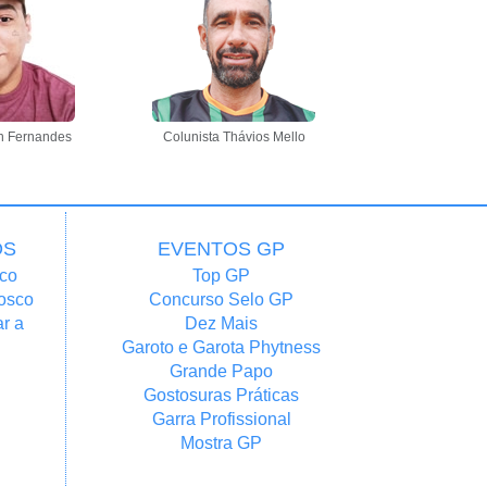
n Fernandes
Colunista Thávios Mello
OS
EVENTOS GP
co
Top GP
osco
Concurso Selo GP
r a
Dez Mais
Garoto e Garota Phytness
Grande Papo
Gostosuras Práticas
Garra Profissional
Mostra GP