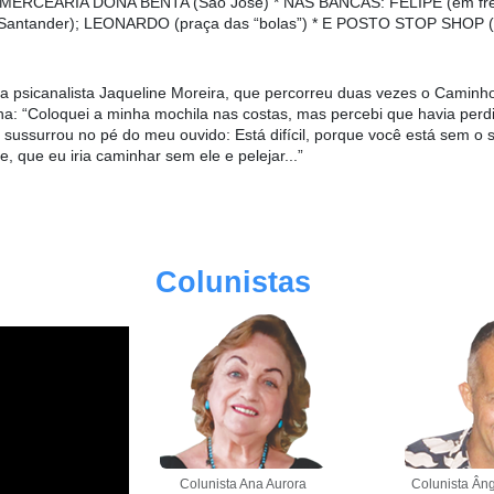
; * MERCEARIA DONA BENTA (São José) * NAS BANCAS: FELIPE (em fr
 Santander); LEONARDO (praça das “bolas”) * E POSTO STOP SHOP (a
ga psicanalista Jaqueline Moreira, que percorreu duas vezes o Caminho
a: “Coloquei a minha mochila nas costas, mas percebi que havia per
sussurrou no pé do meu ouvido: Está difícil, porque você está sem o se
, que eu iria caminhar sem ele e pelejar...”
Colunistas
Colunista Ana Aurora
Colunista Âng