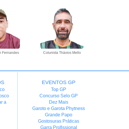
n Fernandes
Colunista Thávios Mello
OS
EVENTOS GP
co
Top GP
osco
Concurso Selo GP
r a
Dez Mais
Garoto e Garota Phytness
Grande Papo
Gostosuras Práticas
Garra Profissional