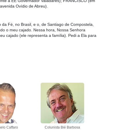
ente à EE Governador Valadares); FRANCISCO (em
venida Ovídio de Abreu).
 da Fé, no Brasil, e o, de Santiago de Compostela,
dido o meu cajado. Nessa hora, Nossa Senhora
u cajado (ele representa a família). Pedi a Ela para
elo Caffaro
Colunista Bié Barbosa