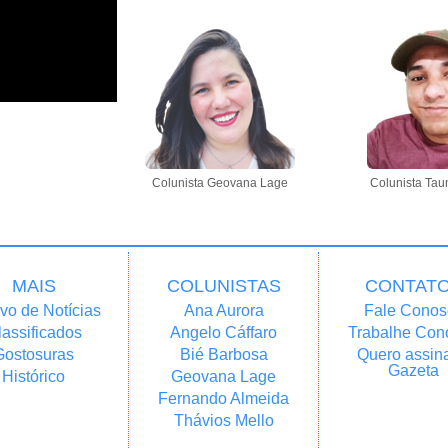
Colunista Geovana Lage
Colunista Tau
MAIS
COLUNISTAS
CONTAT
vo de Notícias
Ana Aurora
Fale Conos
lassificados
Angelo Cáffaro
Trabalhe Con
Gostosuras
Bié Barbosa
Quero assina
Gazeta
Histórico
Geovana Lage
Fernando Almeida
Thávios Mello