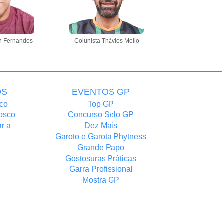
n Fernandes
Colunista Thávios Mello
OS
EVENTOS GP
co
Top GP
osco
Concurso Selo GP
r a
Dez Mais
Garoto e Garota Phytness
Grande Papo
Gostosuras Práticas
Garra Profissional
Mostra GP