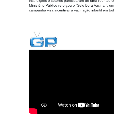
instituições e setores participaram de uma reunião 
Ministério Público reforçou o “Selo Bora Vacinar”,
campanha visa incentivar a vacinação infantil em to