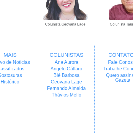
Colunista Geovana Lage
Colunista Tau
MAIS
COLUNISTAS
CONTAT
vo de Notícias
Ana Aurora
Fale Conos
lassificados
Angelo Cáffaro
Trabalhe Con
Gostosuras
Bié Barbosa
Quero assina
Gazeta
Histórico
Geovana Lage
Fernando Almeida
Thávios Mello