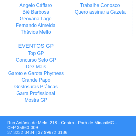
Angelo Cáffaro
Trabalhe Conosco
Bié Barbosa
Quero assinar a Gazeta
Geovana Lage
Fernando Almeida
Thávios Mello
EVENTOS GP
Top GP
Concurso Selo GP
Dez Mais
Garoto e Garota Phytness
Grande Papo
Gostosuras Práticas
Garra Profissional
Mostra GP
Rua Antônio de Melo, 218 - Centro - Pará de Minas/MG -
CEP:35660-009
37 3232-3434
|
37 99672-3186