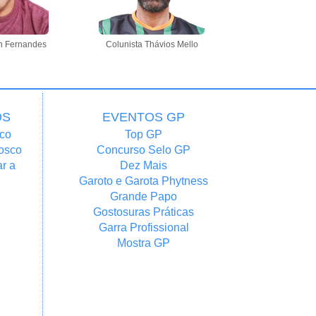
n Fernandes
Colunista Thávios Mello
OS
EVENTOS GP
co
Top GP
osco
Concurso Selo GP
r a
Dez Mais
Garoto e Garota Phytness
Grande Papo
Gostosuras Práticas
Garra Profissional
Mostra GP