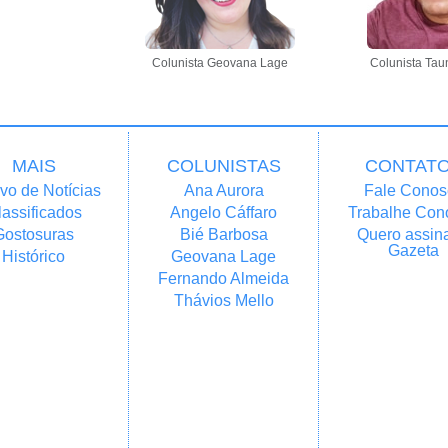
Colunista Geovana Lage
Colunista Tau
MAIS
COLUNISTAS
CONTAT
vo de Notícias
Ana Aurora
Fale Conos
lassificados
Angelo Cáffaro
Trabalhe Con
Gostosuras
Bié Barbosa
Quero assina
Gazeta
Histórico
Geovana Lage
Fernando Almeida
Thávios Mello