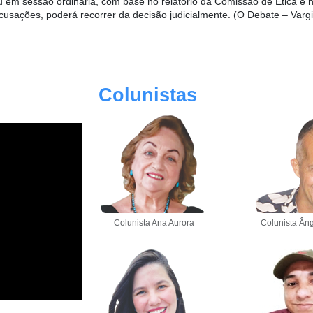
eu em sessão ordinária, com base no relatório da Comissão de Ética e 
cusações, poderá recorrer da decisão judicialmente. (O Debate – Varg
Colunistas
Colunista Ana Aurora
Colunista Âng