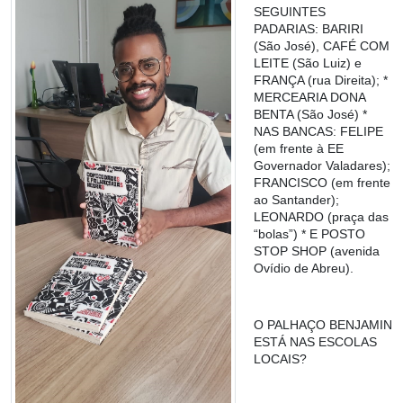
SEGUINTES
PADARIAS: BARIRI
(São José), CAFÉ COM
LEITE (São Luiz) e
FRANÇA (rua Direita); *
MERCEARIA DONA
BENTA (São José) *
NAS BANCAS: FELIPE
(em frente à EE
Governador Valadares);
FRANCISCO (em frente
ao Santander);
LEONARDO (praça das
“bolas”) * E POSTO
STOP SHOP (avenida
Ovídio de Abreu).
O PALHAÇO BENJAMIN
ESTÁ NAS ESCOLAS
LOCAIS?