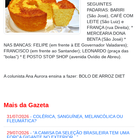
SEGUINTES
PADARIAS: BARIRI
(São José), CAFÉ COM
LEITE (São Luiz) e
FRANÇA (rua Direita); *
MERCEARIA DONA
BENTA (São José) *
NAS BANCAS: FELIPE (em frente à EE Governador Valadares);
FRANCISCO (em frente ao Santander); LEONARDO (praça das
“bolas”) * E POSTO STOP SHOP (avenida Ovídio de Abreu).
A colunista Ana Aurora ensina a fazer:
BOLO DE ARROZ DIET
Mais da Gazeta
31/07/2026
- COLÉRICA, SANGUÍNEA, MELANCÓLICA OU
FLEUMÁTICA?
29/07/2026
- “A CAMISA DA SELEÇÃO BRASILEIRA TEM UMA
FORÇA GIGANTE NO EXTERIOR...”