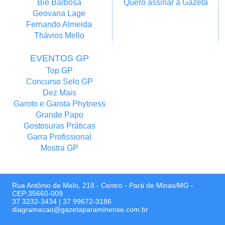
Bié Barbosa
Quero assinar a Gazeta
Geovana Lage
Fernando Almeida
Thávios Mello
EVENTOS GP
Top GP
Concurso Selo GP
Dez Mais
Garoto e Garota Phytness
Grande Papo
Gostosuras Práticas
Garra Profissional
Mostra GP
Rua Antônio de Melo, 218 - Centro - Pará de Minas/MG -
CEP:35660-009
37 3232-3434
|
37 99672-3186
diagramacao@gazetaparaminense.com.br