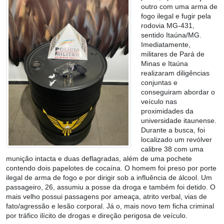
outro com uma arma de
fogo ilegal e fugir pela
rodovia MG-431,
sentido Itaúna/MG.
Imediatamente,
militares de Pará de
Minas e Itaúna
realizaram diligências
conjuntas e
conseguiram abordar o
veículo nas
proximidades da
universidade itaunense.
Durante a busca, foi
localizado um revólver
calibre 38 com uma
munição intacta e duas deflagradas, além de uma pochete
contendo dois papelotes de cocaína. O homem foi preso por porte
ilegal de arma de fogo e por dirigir sob a influência de álcool. Um
passageiro, 26, assumiu a posse da droga e também foi detido. O
mais velho possui passagens por ameaça, atrito verbal, vias de
fato/agressão e lesão corporal. Já o, mais novo tem ficha criminal
por tráfico ilícito de drogas e direção perigosa de veículo.