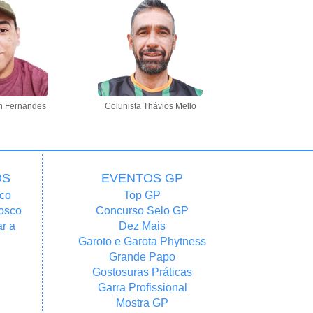
n Fernandes
Colunista Thávios Mello
OS
EVENTOS GP
co
Top GP
osco
Concurso Selo GP
r a
Dez Mais
Garoto e Garota Phytness
Grande Papo
Gostosuras Práticas
Garra Profissional
Mostra GP