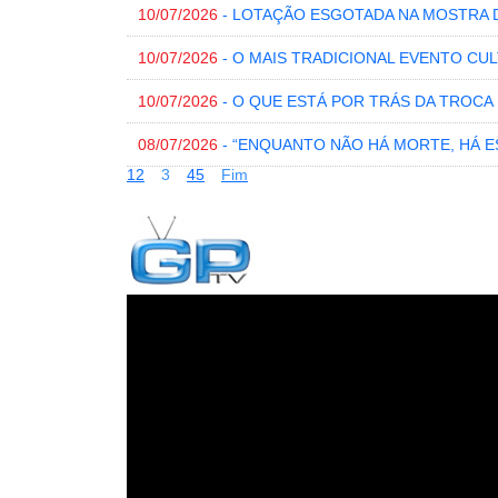
10/07/2026
- LOTAÇÃO ESGOTADA NA MOSTRA 
10/07/2026
- O MAIS TRADICIONAL EVENTO CU
10/07/2026
- O QUE ESTÁ POR TRÁS DA TROC
08/07/2026
- “ENQUANTO NÃO HÁ MORTE, HÁ 
1
2
3
4
5
Fim