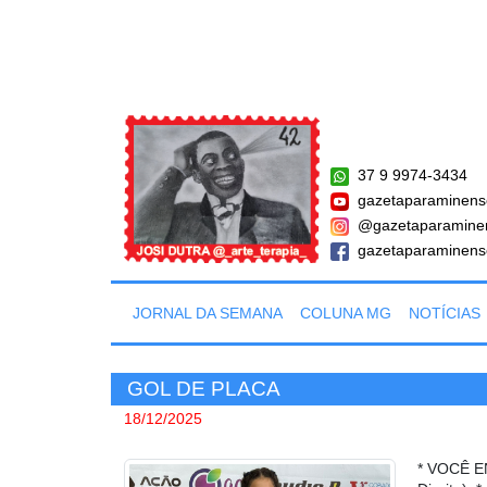
37 9 9974-3434
gazetaparaminens
@gazetaparamine
gazetaparaminens
JORNAL DA SEMANA
COLUNA MG
NOTÍCIAS
GOL DE PLACA
18/12/2025
* VOCÊ E