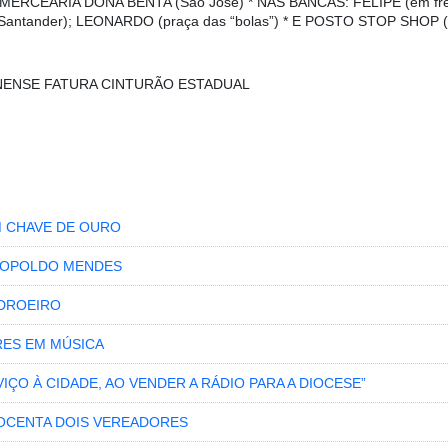
; * MERCEARIA DONA BENTA (São José) * NAS BANCAS: FELIPE (em fr
 Santander); LEONARDO (praça das “bolas”) * E POSTO STOP SHOP (a
NENSE FATURA CINTURÃO ESTADUAL
 CHAVE DE OURO
LEOPOLDO MENDES
ADROEIRO
RES EM MÚSICA
ÇO À CIDADE, AO VENDER A RÁDIO PARA A DIOCESE”
INOCENTA DOIS VEREADORES