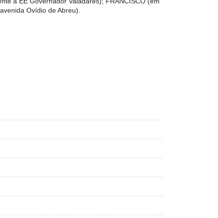
ente à EE Governador Valadares); FRANCISCO (em
venida Ovídio de Abreu).