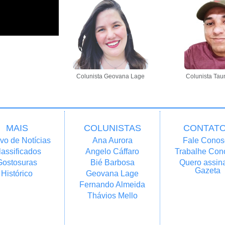
Colunista Geovana Lage
Colunista Tau
MAIS
COLUNISTAS
CONTAT
vo de Notícias
Ana Aurora
Fale Conos
lassificados
Angelo Cáffaro
Trabalhe Con
Gostosuras
Bié Barbosa
Quero assina
Gazeta
Histórico
Geovana Lage
Fernando Almeida
Thávios Mello