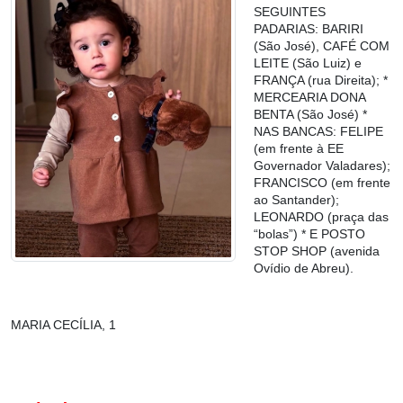
SEGUINTES
PADARIAS: BARIRI
(São José), CAFÉ COM
LEITE (São Luiz) e
FRANÇA (rua Direita); *
MERCEARIA DONA
BENTA (São José) *
NAS BANCAS: FELIPE
(em frente à EE
Governador Valadares);
FRANCISCO (em frente
ao Santander);
LEONARDO (praça das
“bolas”) * E POSTO
STOP SHOP (avenida
Ovídio de Abreu).
MARIA CECÍLIA, 1