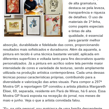
de alta gramatura,
destaca-se pela leveza,
transparência e riqueza
de detalhes. O uso de
materiais de 1ª linha,
como papéis especiais
e tintas de alta
qualidade, é essencial
para garantir melhor
absorção, durabilidade e fidelidade das cores, proporcionando
resultados mais sofisticados e duradouros. Além da aquarela, a
pintura em tecido é uma técnica bastante versátil, aplicada em
diferentes superfícies e voltada tanto para fins decorativos quanto
personalizados. Já a pintura em acrílico sobre tela permite maior
intensidade de cores e variedade de texturas, sendo amplamente
utilizada na produção artística contemporânea. Cada uma dessas
técnicas possui características próprias, contribuindo para a
diversidade e valorização das artes visuais. Para compor a 297ª
Mostra GP, a reportagem GP convidou a artista plástica Margareth
Elisei, 69, separada, residente em Pará de Minas, há 6 anos. Essa
Mostra GP ficará exposta na recepção do jornal, nos meses de
maio e junho. Veja o que a artista convidada falou.
“Eu, na vida pessoal, sou matriarca de uma família descendente