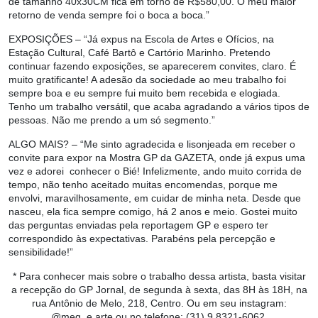
de tamanho 40x30CM fica em torno de R$580,00. O meu maior
retorno de venda sempre foi o boca a boca.”
EXPOSIÇÕES
– “Já expus na Escola de Artes e Ofícios, na
Estação Cultural, Café Bartô e Cartório Marinho. Pretendo
continuar fazendo exposições, se aparecerem convites, claro. É
muito gratificante! A adesão da sociedade ao meu trabalho foi
sempre boa e eu sempre fui muito bem recebida e elogiada.
Tenho um trabalho versátil, que acaba agradando a vários tipos de
pessoas. Não me prendo a um só segmento.”
ALGO MAIS?
– “Me sinto agradecida e lisonjeada em receber o
convite para expor na Mostra GP da GAZETA, onde já expus uma
vez e adorei conhecer o Bié! Infelizmente, ando muito corrida de
tempo, não tenho aceitado muitas encomendas, porque me
envolvi, maravilhosamente, em cuidar de minha neta. Desde que
nasceu, ela fica sempre comigo, há 2 anos e meio. Gostei muito
das perguntas enviadas pela reportagem GP e espero ter
correspondido às expectativas. Parabéns pela percepção e
sensibilidade!”
* Para conhecer mais sobre o trabalho dessa artista, basta visitar
a recepção do GP Jornal, de segunda à sexta, das 8H às 18H, na
rua Antônio de Melo, 218, Centro. Ou em seu instagram:
@meg_e.arte ou no telefone: (31) 9 8321-6062.