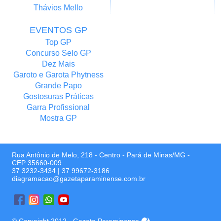
Thávios Mello
EVENTOS GP
Top GP
Concurso Selo GP
Dez Mais
Garoto e Garota Phytness
Grande Papo
Gostosuras Práticas
Garra Profissional
Mostra GP
Rua Antônio de Melo, 218 - Centro - Pará de Minas/MG -
CEP:35660-009
37 3232-3434
|
37 99672-3186
diagramacao@gazetaparaminense.com.br