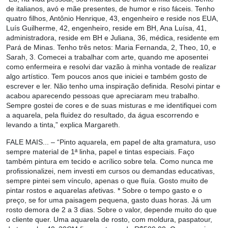
de italianos, avó e mãe presentes, de humor e riso fáceis. Tenho
quatro filhos, Antônio Henrique, 43, engenheiro e reside nos EUA,
Luís Guilherme, 42, engenheiro, reside em BH, Ana Luísa, 41,
administradora, reside em BH e Juliana, 36, médica, residente em
Pará de Minas. Tenho três netos: Maria Fernanda, 2, Theo, 10, e
Sarah, 3. Comecei a trabalhar com arte, quando me aposentei
como enfermeira e resolvi dar vazão à minha vontade de realizar
algo artístico. Tem poucos anos que iniciei e também gosto de
escrever e ler. Não tenho uma inspiração definida. Resolvi pintar e
acabou aparecendo pessoas que apreciaram meu trabalho.
Sempre gostei de cores e de suas misturas e me identifiquei com
a aquarela, pela fluidez do resultado, da água escorrendo e
levando a tinta,” explica Margareth.
FALE MAIS...
– “Pinto aquarela, em papel de alta gramatura, uso
sempre material de 1ª linha, papel e tintas especiais. Faço
também pintura em tecido e acrílico sobre tela. Como nunca me
profissionalizei, nem investi em cursos ou demandas educativas,
sempre pintei sem vínculo, apenas o que fluía. Gosto muito de
pintar rostos e aquarelas afetivas. * Sobre o tempo gasto e o
preço, se for uma paisagem pequena, gasto duas horas. Já um
rosto demora de 2 a 3 dias. Sobre o valor, depende muito do que
o cliente quer. Uma aquarela de rosto, com moldura, paspatour,