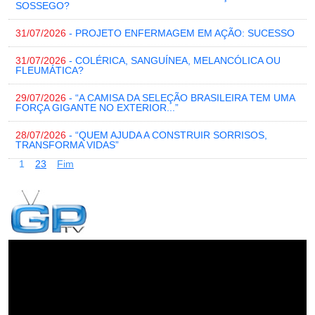
SOSSEGO?
31/07/2026
- PROJETO ENFERMAGEM EM AÇÃO: SUCESSO
31/07/2026
- COLÉRICA, SANGUÍNEA, MELANCÓLICA OU
FLEUMÁTICA?
29/07/2026
- “A CAMISA DA SELEÇÃO BRASILEIRA TEM UMA
FORÇA GIGANTE NO EXTERIOR...”
28/07/2026
- “QUEM AJUDA A CONSTRUIR SORRISOS,
TRANSFORMA VIDAS”
1
2
3
Fim