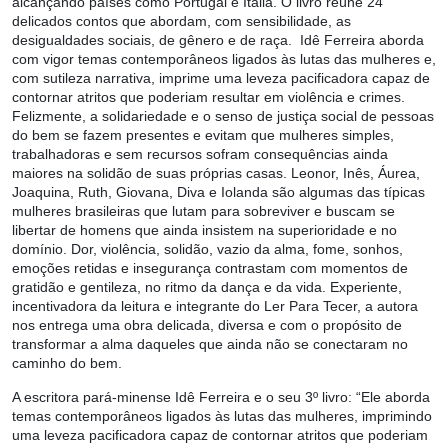
alcançando países como Portugal e Itália. O livro reúne 24
delicados contos que abordam, com sensibilidade, as
desigualdades sociais, de gênero e de raça. Idê Ferreira aborda
com vigor temas contemporâneos ligados às lutas das mulheres e,
com sutileza narrativa, imprime uma leveza pacificadora capaz de
contornar atritos que poderiam resultar em violência e crimes.
Felizmente, a solidariedade e o senso de justiça social de pessoas
do bem se fazem presentes e evitam que mulheres simples,
trabalhadoras e sem recursos sofram consequências ainda
maiores na solidão de suas próprias casas. Leonor, Inês, Áurea,
Joaquina, Ruth, Giovana, Diva e Iolanda são algumas das típicas
mulheres brasileiras que lutam para sobreviver e buscam se
libertar de homens que ainda insistem na superioridade e no
domínio. Dor, violência, solidão, vazio da alma, fome, sonhos,
emoções retidas e insegurança contrastam com momentos de
gratidão e gentileza, no ritmo da dança e da vida. Experiente,
incentivadora da leitura e integrante do Ler Para Tecer, a autora
nos entrega uma obra delicada, diversa e com o propósito de
transformar a alma daqueles que ainda não se conectaram no
caminho do bem.
A escritora pará-minense Idê Ferreira e o seu 3º livro: “Ele aborda
temas contemporâneos ligados às lutas das mulheres, imprimindo
uma leveza pacificadora capaz de contornar atritos que poderiam