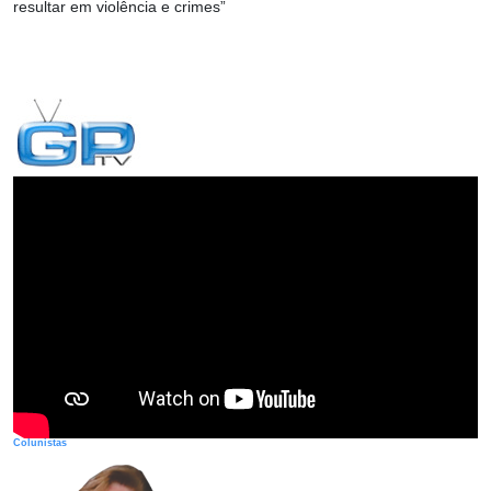
resultar
em violência e crimes”
Colunistas