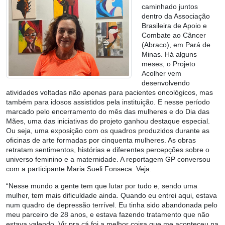
caminhado juntos
dentro da Associação
Brasileira de Apoio e
Combate ao Câncer
(Abraco), em Pará de
Minas. Há alguns
meses, o Projeto
Acolher vem
desenvolvendo
atividades voltadas não apenas para pacientes oncológicos, mas
também para idosos assistidos pela instituição. E nesse período
marcado pelo encerramento do mês das mulheres e do Dia das
Mães, uma das iniciativas do projeto ganhou destaque especial.
Ou seja, uma exposição com os quadros produzidos durante as
oficinas de arte formadas por cinquenta mulheres. As obras
retratam sentimentos, histórias e diferentes percepções sobre o
universo feminino e a maternidade. A reportagem GP conversou
com a participante Maria Sueli Fonseca. Veja.
“Nesse mundo a gente tem que lutar por tudo e, sendo uma
mulher, tem mais dificuldade ainda. Quando eu entrei aqui, estava
num quadro de depressão terrível. Eu tinha sido abandonada pelo
meu parceiro de 28 anos, e estava fazendo tratamento que não
estava valendo. Vir pra cá foi a melhor coisa que me aconteceu na