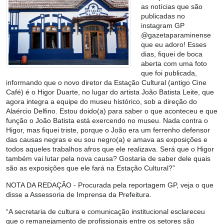
as notícias que são
publicadas no
instagram GP
@gazetaparaminense
que eu adoro! Esses
dias, fiquei de boca
aberta com uma foto
que foi publicada,
informando que o novo diretor da Estação Cultural (antigo Cine
Café) é o Higor Duarte, no lugar do artista João Batista Leite, que
agora integra a equipe do museu histórico, sob a direção do
Alaércio Delfino. Estou doido(a) para saber o que aconteceu e que
função o João Batista está exercendo no museu. Nada contra o
Higor, mas fiquei triste, porque o João era um ferrenho defensor
das causas negras e eu sou negro(a) e amava as exposições e
todos aqueles trabalhos afros que ele realizava. Será que o Higor
também vai lutar pela nova causa? Gostaria de saber dele quais
são as exposições que ele fará na Estação Cultural?”
NOTA DA REDAÇÃO
- Procurada pela reportagem GP, veja o que
disse a Assessoria de Imprensa da Prefeitura.
“A secretaria de cultura e comunicação institucional esclareceu
que o remanejamento de profissionais entre os setores são