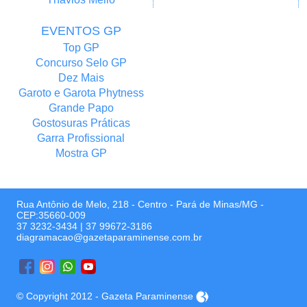
EVENTOS GP
Top GP
Concurso Selo GP
Dez Mais
Garoto e Garota Phytness
Grande Papo
Gostosuras Práticas
Garra Profissional
Mostra GP
Rua Antônio de Melo, 218 - Centro - Pará de Minas/MG -
CEP:35660-009
37 3232-3434
|
37 99672-3186
diagramacao@gazetaparaminense.com.br
© Copyright 2012 - Gazeta Paraminense