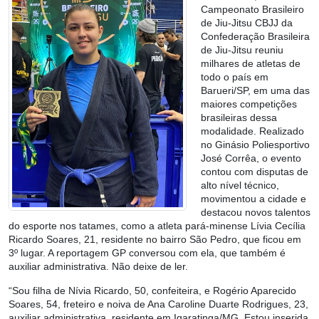
Campeonato Brasileiro
de Jiu-Jitsu CBJJ da
Confederação Brasileira
de Jiu-Jitsu reuniu
milhares de atletas de
todo o país em
Barueri/SP, em uma das
maiores competições
brasileiras dessa
modalidade. Realizado
no Ginásio Poliesportivo
José Corrêa, o evento
contou com disputas de
alto nível técnico,
movimentou a cidade e
destacou novos talentos
do esporte nos tatames, como a atleta pará-minense Lívia Cecília
Ricardo Soares, 21, residente no bairro São Pedro, que ficou em
3º lugar. A reportagem GP conversou com ela, que também é
auxiliar administrativa. Não deixe de ler.
“Sou filha de Nívia Ricardo, 50, confeiteira, e Rogério Aparecido
Soares, 54, freteiro e noiva de Ana Caroline Duarte Rodrigues, 23,
auxiliar administrativa, residente em Igaratinga/MG. Estou inserida