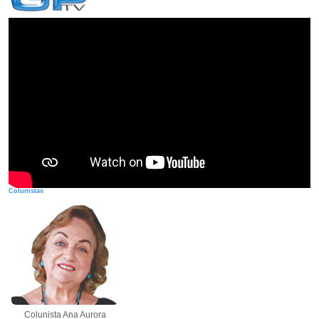
Colunistas
Colunista Ana Aurora