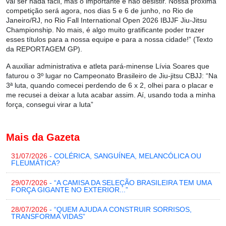
vai ser nada fácil, mas o importante é não desistir. Nossa próxima
competição será agora, nos dias 5 e 6 de junho, no Rio de
Janeiro/RJ, no Rio Fall International Open 2026 IBJJF Jiu-Jitsu
Championship. No mais, é algo muito gratificante poder trazer
esses títulos para a nossa equipe e para a nossa cidade!” (Texto
da REPORTAGEM GP).
A auxiliar administrativa e atleta pará-minense Lívia Soares que
faturou o 3º lugar no Campeonato Brasileiro de Jiu-jitsu CBJJ: “Na
3ª luta, quando comecei perdendo de 6 x 2, olhei para o placar e
me recusei a deixar a luta acabar assim. Aí, usando toda a minha
força, consegui virar a luta”
Mais da Gazeta
31/07/2026
- COLÉRICA, SANGUÍNEA, MELANCÓLICA OU
FLEUMÁTICA?
29/07/2026
- “A CAMISA DA SELEÇÃO BRASILEIRA TEM UMA
FORÇA GIGANTE NO EXTERIOR...”
28/07/2026
- “QUEM AJUDA A CONSTRUIR SORRISOS,
TRANSFORMA VIDAS”