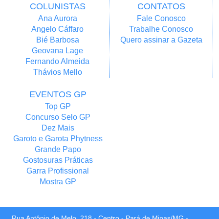
COLUNISTAS
CONTATOS
Ana Aurora
Fale Conosco
Angelo Cáffaro
Trabalhe Conosco
Bié Barbosa
Quero assinar a Gazeta
Geovana Lage
Fernando Almeida
Thávios Mello
EVENTOS GP
Top GP
Concurso Selo GP
Dez Mais
Garoto e Garota Phytness
Grande Papo
Gostosuras Práticas
Garra Profissional
Mostra GP
Rua Antônio de Melo, 218 - Centro - Pará de Minas/MG -