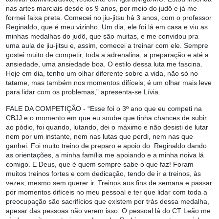
nas artes marciais desde os 9 anos, por meio do judô e já me
formei faixa preta. Comecei no jiu-jitsu há 3 anos, com o professor
Reginaldo, que é meu vizinho. Um dia, ele foi lá em casa e viu as
minhas medalhas do judô, que são muitas, e me convidou pra
uma aula de jiu-jitsu e, assim, comecei a treinar com ele. Sempre
gostei muito de competir, toda a adrenalina, a preparação e até a
ansiedade, uma ansiedade boa. O estilo dessa luta me fascina.
Hoje em dia, tenho um olhar diferente sobre a vida, não só no
tatame, mas também nos momentos difíceis; é um olhar mais leve
para lidar com os problemas,” apresenta-se Lívia.
FALE DA COMPETIÇÃO
- “Esse foi o 3º ano que eu competi na
CBJJ e o momento em que eu soube que tinha chances de subir
ao pódio, foi quando, lutando, dei o máximo e não desisti de lutar
nem por um instante, nem nas lutas que perdi, nem nas que
ganhei. Foi muito treino de preparo e apoio do Reginaldo dando
as orientações, a minha família me apoiando e a minha noiva lá
comigo. E Deus, que é quem sempre sabe o que faz! ⁠Foram
muitos treinos fortes e com dedicação, tendo de ir a treinos, às
vezes, mesmo sem querer ir. Treinos aos fins de semana e passar
por momentos difíceis no meu pessoal e ter que lidar com toda a
preocupação são sacrifícios que existem por trás dessa medalha,
apesar das pessoas não verem isso. ⁠O pessoal lá do CT Leão me