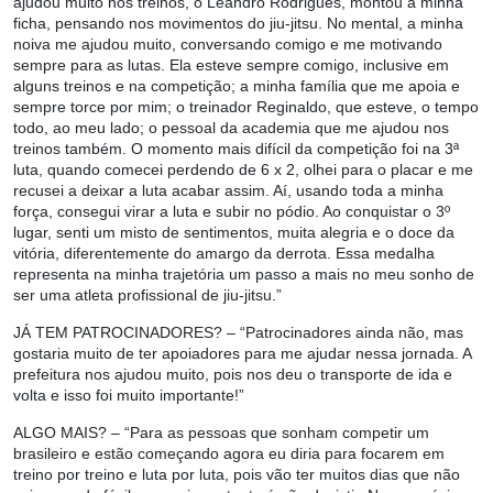
ajudou muito nos treinos, o Leandro Rodrigues, montou a minha
ficha, pensando nos movimentos do jiu-jitsu. No mental, a minha
noiva me ajudou muito, conversando comigo e me motivando
sempre para as lutas. Ela esteve sempre comigo, inclusive em
alguns treinos e na competição; a minha família que me apoia e
sempre torce por mim; o treinador Reginaldo, que esteve, o tempo
todo, ao meu lado; o pessoal da academia que me ajudou nos
treinos também. O momento mais difícil da competição foi na 3ª
luta, quando comecei perdendo de 6 x 2, olhei para o placar e me
recusei a deixar a luta acabar assim. Aí, usando toda a minha
força, consegui virar a luta e subir no pódio. Ao conquistar o 3º
lugar, senti um misto de sentimentos, muita alegria e o doce da
vitória, diferentemente do amargo da derrota. Essa medalha
representa na minha trajetória um passo a mais no meu sonho de
ser uma atleta profissional de jiu-jitsu.”
JÁ TEM PATROCINADORES?
– “⁠Patrocinadores ainda não, mas
gostaria muito de ter apoiadores para me ajudar nessa jornada. A
prefeitura nos ajudou muito, pois nos deu o transporte de ida e
volta e isso foi muito importante!”
ALGO MAIS?
– “Para as pessoas que sonham competir um
brasileiro e estão começando agora eu diria para focarem em
treino por treino e luta por luta, pois vão ter muitos dias que não