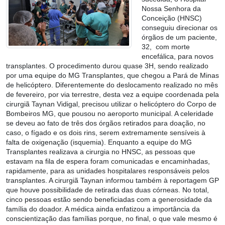
Nossa Senhora da
Conceição (HNSC)
conseguiu direcionar os
órgãos de um paciente,
32, com morte
encefálica, para novos
transplantes. O procedimento durou quase 3H, sendo realizado
por uma equipe do MG Transplantes, que chegou a Pará de Minas
de helicóptero. Diferentemente do deslocamento realizado no mês
de fevereiro, por via terrestre, desta vez a equipe coordenada pela
cirurgiã Taynan Vidigal, precisou utilizar o helicóptero do Corpo de
Bombeiros MG, que pousou no aeroporto municipal. A celeridade
se deveu ao fato de três dos órgãos retirados para doação, no
caso, o fígado e os dois rins, serem extremamente sensíveis à
falta de oxigenação (isquemia). Enquanto a equipe do MG
Transplantes realizava a cirurgia no HNSC, as pessoas que
estavam na fila de espera foram comunicadas e encaminhadas,
rapidamente, para as unidades hospitalares responsáveis pelos
transplantes. A cirurgiã Taynan informou também à reportagem GP
que houve possibilidade de retirada das duas córneas. No total,
cinco pessoas estão sendo beneficiadas com a generosidade da
família do doador. A médica ainda enfatizou a importância da
conscientização das famílias porque, no final, o que vale mesmo é