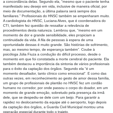
a concordância delas. Segundo ela, “mesmo que o paciente tenha
manifestado seu desejo em vida, inclusive de maneira oficial, por
meio de documentação, a última palavra será sempre dos
familiares.” Profissionais do HNSC também se empenharam muito.
A cardiologista do HNSC, Luciana Alves, que é coordenadora do
CTI, também fez questão de ressaltar a relevância de
procedimentos desta natureza. Lembrou que, “mesmo em um
momento de dor e grande sensibilidade, eles propiciam a
continuidade da vida. A fila de pessoas à espera de uma
oportunidade dessas é muito grande. São histórias de sofrimento,
mas, ao mesmo tempo, de esperança também”. Coube à
psicóloga Júlia Fiuza a condução do difícil processo, desde o
momento em que foi constatada a morte cerebral do paciente. Ela
também destacou a importância da sintonia de vários profissionais
para o êxito da captação dos órgãos. Segundo ela “é um
momento desafiador, tanto clínico como emocional”. E como das
outras vezes, em reconhecimento ao gesto de amor dessa família,
um grupo de profissionais de plantão no HNSC fez um cordão
humano no corredor, por onde passou o corpo do doador, em um
momento de grande emoção, sobretudo pela presença da irmã
dele, que se despediu-se dele com um beijo. Para garantir a
rapidez no deslocamento da equipe até o aeroporto, logo depois
da captação dos órgãos, a Guarda Civil Municipal montou uma
operação especial durante todo o trajeto.