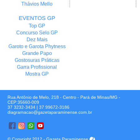
Thávios Mello
EVENTOS GP
Top GP
Concurso Selo GP
Dez Mais
Garoto e Garota Phytness
Grande Papo
Gostosuras Práticas
Garra Profissional
Mostra GP
Rua Antônio de Melo, 218 - Centro - Pará de Minas/MG -
CEP:35660-009
37 3232-3434
|
37 99672-3186
diagramacao@gazetaparaminense.com.br
© Copyright 2012 - Gazeta Paraminense