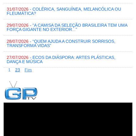
31/07/2026
- COLÉRICA, SANGUÍNEA, MELANCÓLICA OU
FLEUMÁTICA?
29/07/2026
- “A CAMISA DA SELEÇÃO BRASILEIRA TEM UMA
FORÇA GIGANTE NO EXTERIOR...”
28/07/2026
- “QUEM AJUDA A CONSTRUIR SORRISOS,
TRANSFORMA VIDAS”
27/07/2026
- ECOS DA DIÁSPORA: ARTES PLÁSTICAS,
DANÇA E MÚSICA
1
2
3
Fim