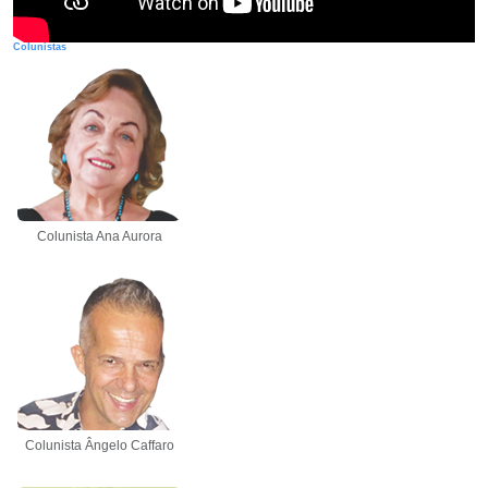
Colunistas
Colunista Ana Aurora
Colunista Ângelo Caffaro