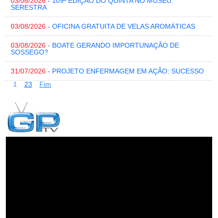
03/08/2026
- 109ª EDIÇÃO DO QUINTA NO MUSEU:
SERESTRA
03/08/2026
- OFICINA GRATUITA DE VELAS AROMÁTICAS
03/08/2026
- BOATE GERANDO IMPORTUNAÇÃO DE
SOSSEGO?
31/07/2026
- PROJETO ENFERMAGEM EM AÇÃO: SUCESSO
1
2
3
Fim