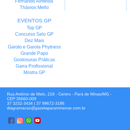
Fernando Almeida
Thávios Mello
EVENTOS GP
Top GP
Concurso Selo GP
Dez Mais
Garoto e Garota Phytness
Grande Papo
Gostosuras Práticas
Garra Profissional
Mostra GP
Rua Antônio de Melo, 218 - Centro - Pará de Minas/MG -
CEP:35660-009
37 3232-3434
|
37 99672-3186
diagramacao@gazetaparaminense.com.br