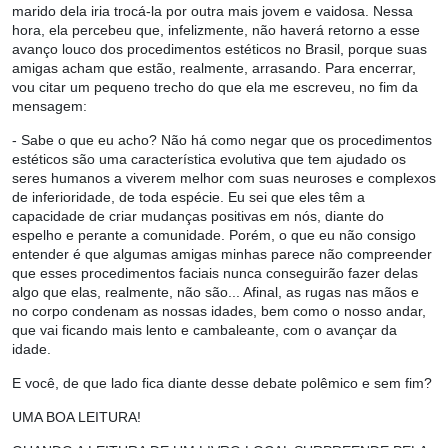
marido dela iria trocá-la por outra mais jovem e vaidosa. Nessa
hora, ela percebeu que, infelizmente, não haverá retorno a esse
avanço louco dos procedimentos estéticos no Brasil, porque suas
amigas acham que estão, realmente, arrasando. Para encerrar,
vou citar um pequeno trecho do que ela me escreveu, no fim da
mensagem:
- Sabe o que eu acho? Não há como negar que os procedimentos
estéticos são uma característica evolutiva que tem ajudado os
seres humanos a viverem melhor com suas neuroses e complexos
de inferioridade, de toda espécie. Eu sei que eles têm a
capacidade de criar mudanças positivas em nós, diante do
espelho e perante a comunidade. Porém, o que eu não consigo
entender é que algumas amigas minhas parece não compreender
que esses procedimentos faciais nunca conseguirão fazer delas
algo que elas, realmente, não são... Afinal, as rugas nas mãos e
no corpo condenam as nossas idades, bem como o nosso andar,
que vai ficando mais lento e cambaleante, com o avançar da
idade.
E você, de que lado fica diante desse debate polêmico e sem fim?
UMA BOA LEITURA!