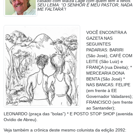
casado com Maíza Lage com quem tem 4 filhos.
SEU LEMA: “O SENHOR É MEU PASTOR, NADA
ME FALTARÁ”!
VOCÊ ENCONTRA A
GAZETA NAS
SEGUINTES
PADARIAS: BARIRI
(São José), CAFÉ COM
LEITE (São Luiz) e
FRANÇA (rua Direita); *
MERCEARIA DONA
BENTA (São José) *
NAS BANCAS: FELIPE
(em frente à EE
Governador Valadares);
FRANCISCO (em frente
ao Santander);
LEONARDO (praça das “bolas”) * E POSTO STOP SHOP (avenida
Ovídio de Abreu).
Veja também a crônica deste mesmo colunista da edição 2092: