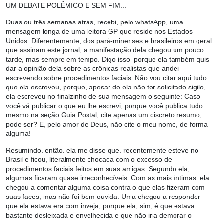
UM DEBATE POLÊMICO E SEM FIM...
Duas ou três semanas atrás, recebi, pelo whatsApp, uma
mensagem longa de uma leitora GP que reside nos Estados
Unidos. Diferentemente, dos pará-minenses e brasileiros em geral
que assinam este jornal, a manifestação dela chegou um pouco
tarde, mas sempre em tempo. Digo isso, porque ela também quis
dar a opinião dela sobre as crônicas realistas que andei
escrevendo sobre procedimentos faciais. Não vou citar aqui tudo
que ela escreveu, porque, apesar de ela não ter solicitado sigilo,
ela escreveu no finalzinho de sua mensagem o seguinte: Caso
você vá publicar o que eu lhe escrevi, porque você publica tudo
mesmo na seção Guia Postal, cite apenas um discreto resumo;
pode ser? E, pelo amor de Deus, não cite o meu nome, de forma
alguma!
Resumindo, então, ela me disse que, recentemente esteve no
Brasil e ficou, literalmente chocada com o excesso de
procedimentos faciais feitos em suas amigas. Segundo ela,
algumas ficaram quase irreconhecíveis. Com as mais íntimas, ela
chegou a comentar alguma coisa contra o que elas fizeram com
suas faces, mas não foi bem ouvida. Uma chegou a responder
que ela estava era com inveja, porque ela, sim, é que estava
bastante desleixada e envelhecida e que não iria demorar o